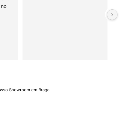
no 
e serviço 
rápido!
nosso Showroom em Braga