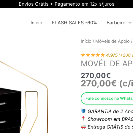
Envios Grátis + Pagamento em 12x s/juros
Inicio
FLASH SALES -60%
Barbeiro
Quantidade
Início
/
Móveis de Apoio
/
de
4.9/5
(+200 
MOVÉL
MOVÉL DE AP
DE
APOIO
270,00
€
CD-
270,00
€
(c/
CA
Fale connosco no What
GARANTIA de 2 Ano
Showroom em BRAG
Entrega GRÁTIS de 5 