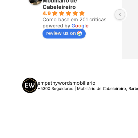
Mobiliário de
fizeram a 
todos da equipa! Já é a terceira 
Cabeleireiro
4.9
o, ligaram 
vez que compro com eles. 
Como base em 201 críticas
hegar. A 
Recomendo!
powered by
G
o
o
g
l
e
 5 estrelas
review us on
empathywordsmobiliario
+5300 Seguidores | Mobiliário de Cabeleireiro, Barb