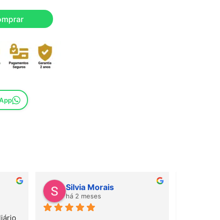
omprar
sApp
Silvia Morais
Gab
há 2 meses
há 
ário 
Amei! Mate