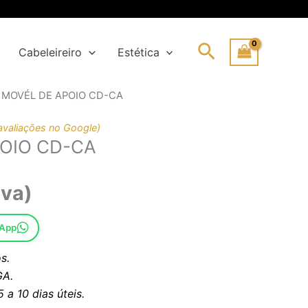
Search
Cabeleireiro
Estética
 MOVÉL DE APOIO CD-CA
avaliações no Google)
OIO CD-CA
iva)
sApp
s.
A.
a 10 dias úteis.