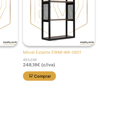
Móvel Estante EWMI-WA-0601
451,23
€
248,18
€
(c/iva)
Comprar