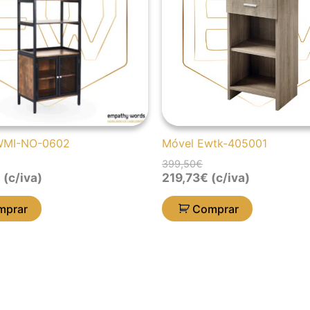
WMI-NO-0602
Móvel Ewtk-405001
399,50
€
€
(c/iva)
219,73
€
(c/iva)
mprar
Comprar