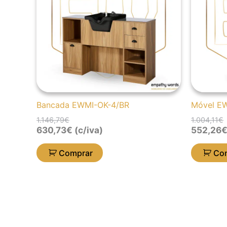
Bancada EWMI-OK-4/BR
Móvel E
1.146,79
€
1.004,11
€
630,73
€
(c/iva)
552,26
Comprar
Co