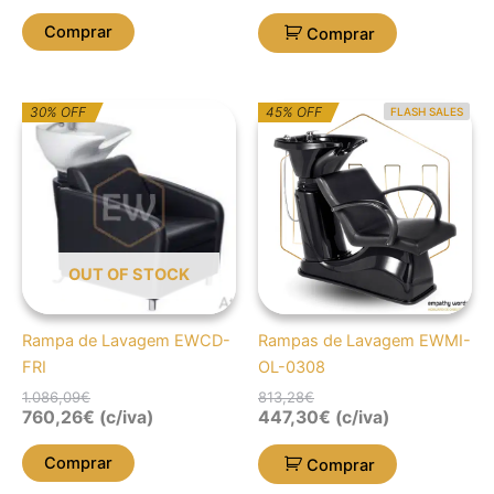
Comprar
Comprar
O
O
O
O
30% OFF
45% OFF
FLASH SALES
preço
preço
preço
preço
original
atual
original
atual
era:
é:
era:
é:
1.086,09€.
760,26€.
813,28€.
447,30€.
OUT OF STOCK
Rampa de Lavagem EWCD-
Rampas de Lavagem EWMI-
FRI
OL-0308
1.086,09
€
813,28
€
760,26
€
(c/iva)
447,30
€
(c/iva)
Comprar
Comprar