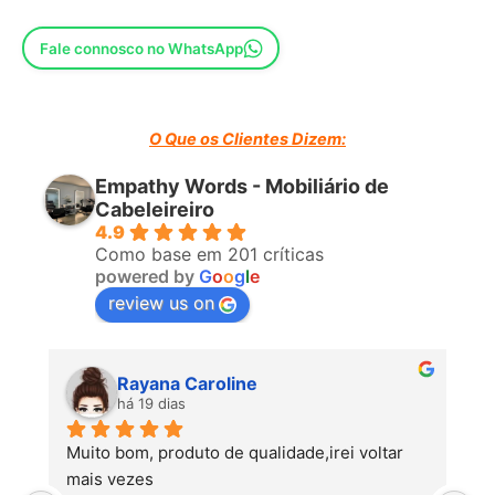
Fale connosco no WhatsApp
O Que os Clientes Dizem:
Empathy Words - Mobiliário de
Cabeleireiro
4.9
Como base em 201 críticas
powered by
G
o
o
g
l
e
review us on
Rayana Caroline
há 19 dias
Muito bom, produto de qualidade,irei voltar 
mais vezes