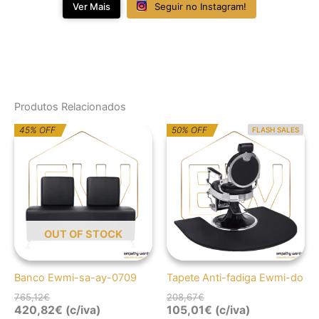
Ver Mais
Seguir no Instagram!
Produtos Relacionados
O
O
O
O
45% OFF
50% OFF
FLASH SALES
preço
preço
preço
preço
original
atual
original
atual
era:
é:
era:
é:
765,12€.
420,82€.
208,67€.
105,01€.
OUT OF STOCK
Banco Ewmi-sa-ay-0709
Tapete Anti-fadiga Ewmi-do
765,12
€
208,67
€
420,82
€
(c/iva)
105,01
€
(c/iva)