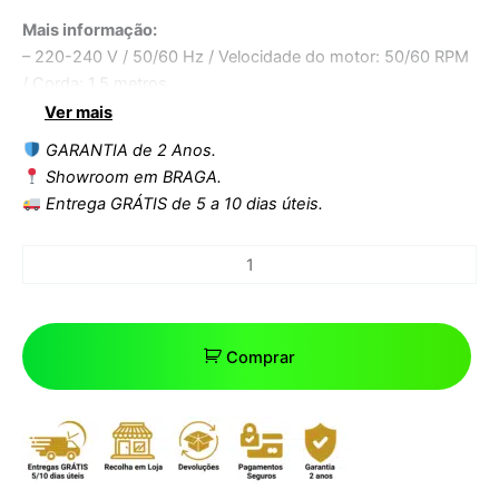
Mais informação:
– 220-240 V / 50/60 Hz / Velocidade do motor: 50/60 RPM
/ Corda: 1,5 metros
– Luz embutida e rotativa
Ver mais
– Cabeçotes em ABS galvanizado
GARANTIA de 2 Anos.
– Estrutura em acrílico transparente
Showroom em BRAGA.
– Interior exterior
Entrega GRÁTIS de 5 a 10 dias úteis.
– Kit de instalação incluído (parafusos e buchas)
Comprar