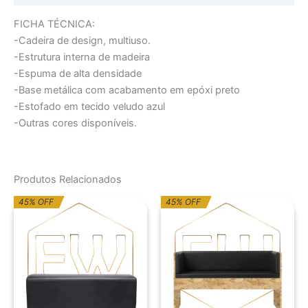
FICHA TÉCNICA:
-Cadeira de design, multiuso.
-Estrutura interna de madeira
-Espuma de alta densidade
-Base metálica com acabamento em epóxi preto
-Estofado em tecido veludo azul
-Outras cores disponíveis.
Produtos Relacionados
O
O
O
O
45% OFF
45% OFF
preço
preço
preço
preço
original
atual
original
atual
era:
é:
era:
é:
551,10€.
303,11€.
945,26€.
519,90€.