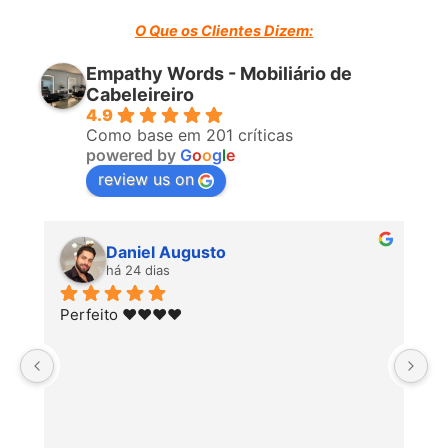
O Que os Clientes Dizem:
Empathy Words - Mobiliário de
Cabeleireiro
4.9
Como base em 201 críticas
powered by
G
o
o
g
l
e
review us on
Daniel Augusto
há 24 dias
Perfeito ♥️♥️♥️♥️