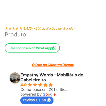
4.9/5
(+200 avaliações no Google)
Produto
Fale connosco no WhatsApp
O Que os Clientes Dizem:
Empathy Words - Mobiliário de
Cabeleireiro
4.9
Como base em 201 críticas
powered by
G
o
o
g
l
e
review us on