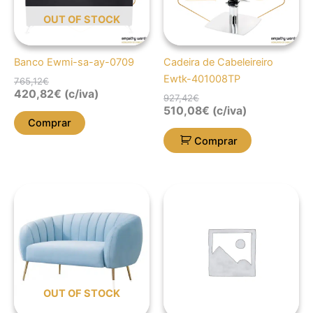
OUT OF STOCK
Banco Ewmi-sa-ay-0709
Cadeira de Cabeleireiro
Ewtk-401008TP
765,12
€
420,82
€
(c/iva)
927,42
€
510,08
€
(c/iva)
Comprar
Comprar
OUT OF STOCK