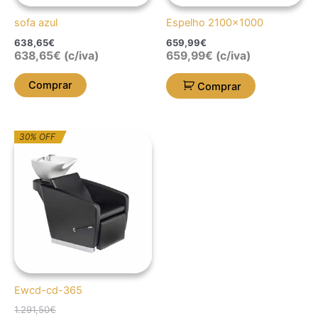
sofa azul
Espelho 2100×1000
638,65
€
659,99
€
638,65
€
(c/iva)
659,99
€
(c/iva)
Comprar
Comprar
O
O
30% OFF
preço
preço
original
atual
era:
é:
1.291,50€.
904,05€.
Ewcd-cd-365
1.291,50
€