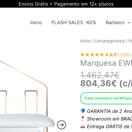
Envios Grátis + Pagamento em 12x s/juros
Inicio
FLASH SALES -60%
Barbeiro
O
O
Quantidade
Início
/
Uncategorized
/
f
pre
pre
de
ori
atu
4.9/5
(+200 
Marquesa
Marquesa E
era
é:
EWMI-
1.4
804
DR1WW
1.462,47
€
804,36
€
(c/
Fale connosco no What
GARANTIA de 2 Ano
Showroom em BRAG
Entrega GRÁTIS de 5 