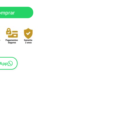
omprar
sApp