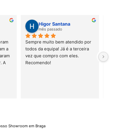
Higor Santana
Sus
mês passado
mês
ram 
Sempre muito bem atendido por 
m a 
todos da equipa! Já é a terceira 
aram 
vez que compro com eles. 
 A 
Recomendo!
trelas
nosso Showroom em Braga