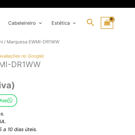
Search
Cabeleireiro
Estética
mi
/ Marquesa EWMI-DR1WW
ço
ço
ginal
al
avaliações no Google)
WMI-DR1WW
:
62,47€.
,36€.
iva)
sApp
s.
A.
a 10 dias úteis.