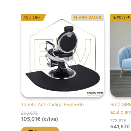
O
O
O
O
50% OFF
FLASH SALES
30% OFF
preço
preço
p
p
original
atual
or
at
era:
é:
er
é:
208,67€.
105,01€.
77
54
Tapete Anti-fadiga Ewmi-do
Sofá SIRE
azul clar
208,67
€
105,01
€
(c/iva)
773,67
€
541,57
€