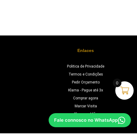
Enlaces
Politica de Privacidade
Termos e Condições
Pedir Orçamento
0
Klarna - Pague até 3x
Comprar agora
Marcar Visita
Chave na Mão
Fale connosco no WhatsApp
Orçamento