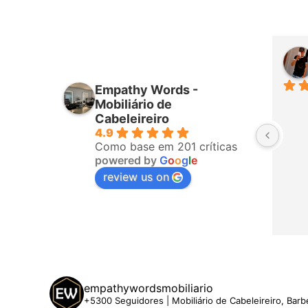
Daniel Augusto
há 25 dias
Empathy Words -
Perfeito ♥️♥️♥️♥️
Mobiliário de
Cabeleireiro
4.9
Como base em 201 críticas
powered by
G
o
o
g
l
e
review us on
empathywordsmobiliario
+5300 Seguidores | Mobiliário de Cabeleireiro, Barb