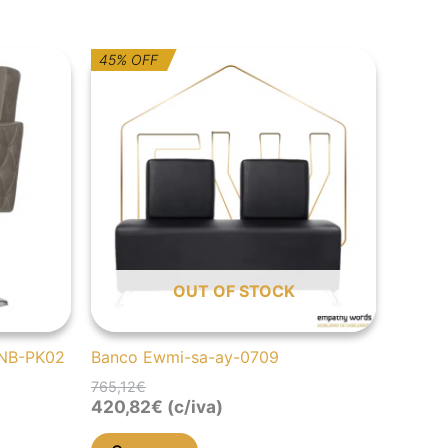
O
O
45% OFF
preço
preço
original
atual
era:
é:
765,12€.
420,82€.
OUT OF STOCK
WNB-PK02
Banco Ewmi-sa-ay-0709
765,12
€
420,82
€
(c/iva)