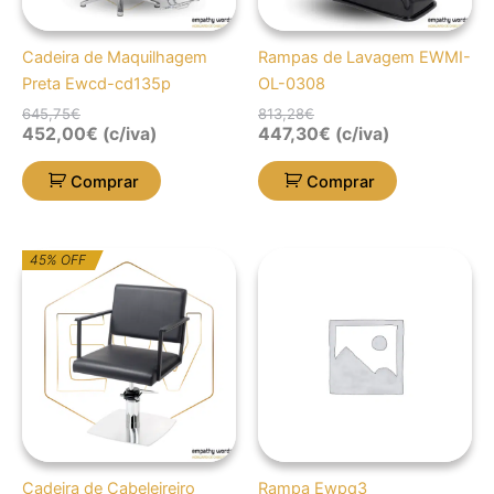
Cadeira de Maquilhagem
Rampas de Lavagem EWMI-
Preta Ewcd-cd135p
OL-0308
645,75
€
813,28
€
452,00
€
(c/iva)
447,30
€
(c/iva)
Comprar
Comprar
O
O
45% OFF
preço
preço
original
atual
era:
é:
927,42€.
510,08€.
Cadeira de Cabeleireiro
Rampa Ewpq3