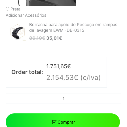
Preta
Adicionar Acessórios
Borracha para apoio de Pescoço em rampas
de lavagem EWMI-DE-0315
86,10
€
35,01
€
1.751,65
€
Order total:
2.154,53
€
(c/iva)
Comprar