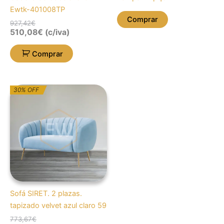
Ewtk-401008TP
Comprar
927,42
€
510,08
€
(c/iva)
Comprar
O
O
30% OFF
preço
preço
original
atual
era:
é:
773,67€.
541,57€.
Sofá SIRET. 2 plazas.
tapizado velvet azul claro 59
773,67
€