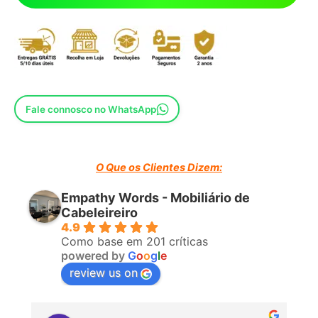
Fale connosco no WhatsApp
O Que os Clientes Dizem:
Empathy Words - Mobiliário de
Cabeleireiro
4.9
Como base em 201 críticas
powered by
G
o
o
g
l
e
review us on