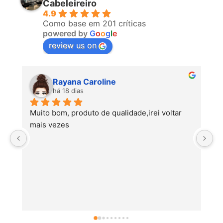
Cabeleireiro
4.9
Como base em 201 críticas
powered by
G
o
o
g
l
e
review us on
Rayana Caroline
há 18 dias
Muito bom, produto de qualidade,irei voltar 
mais vezes