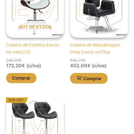
246,00€.
172,20€.
645,75€.
452,00€.
OUT OF STOCK
Cadeira de Estética Ewnb-
Cadeira de Maquilhagem
he-nbb2131
Preta Ewcd-cd135p
246,00
€
645,75
€
172,20
€
(c/iva)
452,00
€
(c/iva)
Comprar
Comprar
O
O
30% OFF
preço
preço
original
atual
era:
é:
271,09€.
189,76€.