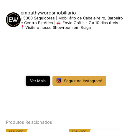
empathywordsmobiliario
+5300 Seguidores | Mobiliário de Cabeleireiro, Barbeiro
e Centro Estético |
Envio Grátis - 7 a 10 dias úteis |
Visite o nosso Showroom em Braga
Ver Mais
Seguir no Instagram!
Produtos Relacionados
O
O
O
O
45% OFF
30% OFF