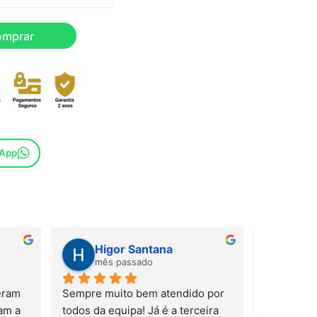
omprar
sApp
Higor Santana
Sus
mês passado
mês
ram 
Sempre muito bem atendido por 
m a 
todos da equipa! Já é a terceira 