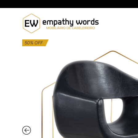
Skip
to
content
50% OFF