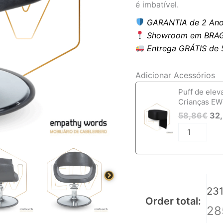
é imbatível.
GARANTIA de 2 Ano
Showroom em BRAG
Entrega GRÁTIS de 5 
Adicionar Acessórios
Quantidade
Puff de elev
de
Crianças EW
Cadeira
58,86
€
32
de
Cabeleireiro
EWMI-
CI-
0246
231
Order total:
28