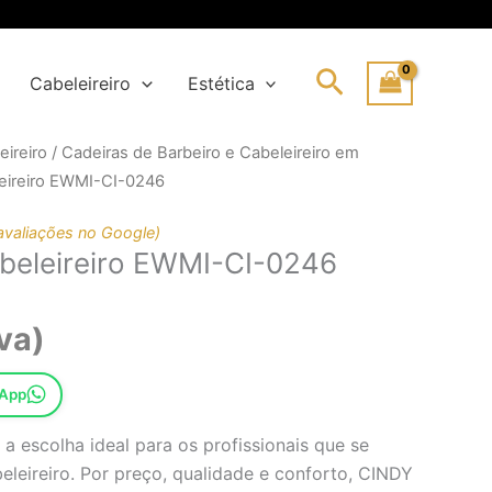
Search
Cabeleireiro
Estética
eireiro
/
Cadeiras de Barbeiro e Cabeleireiro em
leireiro EWMI-CI-0246
al
avaliações no Google)
beleireiro EWMI-CI-0246
1€.
6€.
va)
sApp
a escolha ideal para os profissionais que se
eleireiro. Por preço, qualidade e conforto, CINDY