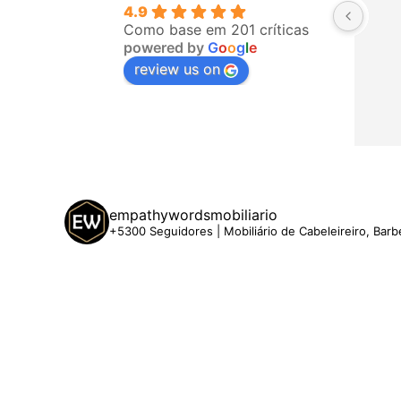
4.9
Como base em 201 críticas
powered by
G
o
o
g
l
e
review us on
empathywordsmobiliario
+5300 Seguidores | Mobiliário de Cabeleireiro, Barb