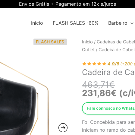
Envios Grátis + Pagamento em 12x s/juros
Inicio
FLASH SALES -60%
Barbeiro
O
O
Quantidade
FLASH SALES
Início
/
Cadeiras de Cabel
preço
preço
de
Outlet
/ Cadeira de Cabe
origin
atual
Cadeira
era:
é:
4.9/5
(+200 
de
Cadeira de Ca
463,7
231,8
Cabeleireiro
EWMI-
463,71
€
CI-
231,86
€
(c/i
0246
Fale connosco no What
Foi Concebida para ser 
iniciam no ramo do cab