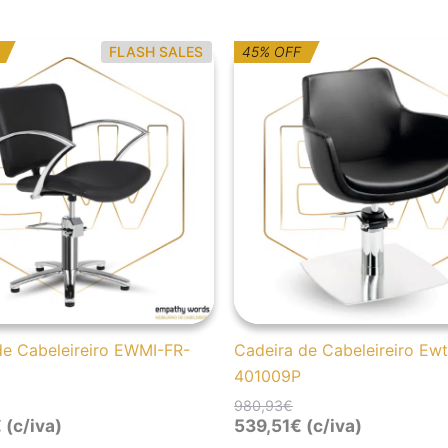
O
O
FLASH SALES
45% OFF
reço
reço
preço
preço
iginal
ual
original
atual
a:
era:
é:
95,81€.
52,00€.
980,93€.
539,51€.
de Cabeleireiro EWMI-FR-
Cadeira de Cabeleireiro Ewt
401009P
980,93
€
€
(c/iva)
539,51
€
(c/iva)