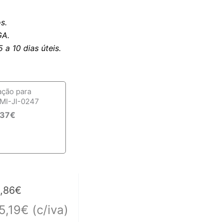
s.
A.
a 10 dias úteis.
ação para
MI-JI-0247
,37
€
,86
€
5,19
€
(c/iva)