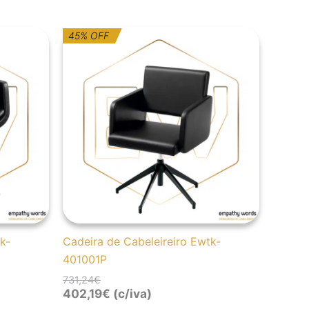
O
O
45% OFF
preço
preço
original
atual
era:
é:
731,24€.
402,19€.
k-
Cadeira de Cabeleireiro Ewtk-
401001P
731,24
€
402,19
€
(c/iva)