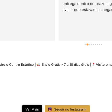
entrega dentro do prazo, lig
avisar que estavam a chegar.
minha experiência é de 5 es
eiro e Centro Estético |
Envio Grátis - 7 a 10 dias úteis |
Visite o 
Ver Mais
Seguir no Instagram!