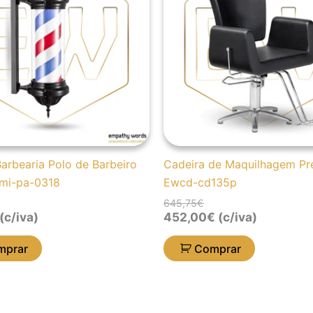
5,10€.
2,80€.
645,75€.
452,00€.
arbearia Polo de Barbeiro
Cadeira de Maquilhagem Pr
mi-pa-0318
Ewcd-cd135p
645,75
€
(c/iva)
452,00
€
(c/iva)
mprar
Comprar