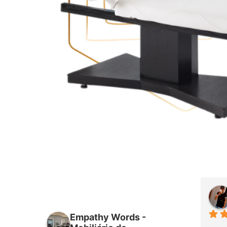
Daniel Almeida
há 24 dias
Empathy Words -
Super 