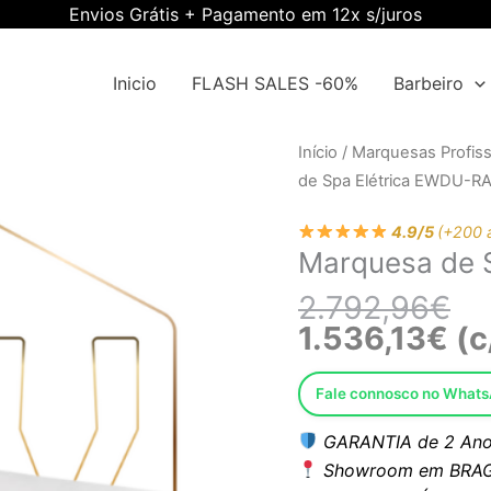
Envios Grátis + Pagamento em 12x s/juros
Inicio
FLASH SALES -60%
Barbeiro
O
O
Quantidade
Início
/
Marquesas Profiss
pr
pr
de
de Spa Elétrica EWDU-R
ori
atu
Marquesa
era
é:
4.9/5
(+200 
de
Marquesa de 
2.
1.5
Spa
Elétrica
2.792,96
€
EWDU-
1.536,13
€
(c
RA
Fale connosco no What
GARANTIA de 2 Ano
Showroom em BRAG