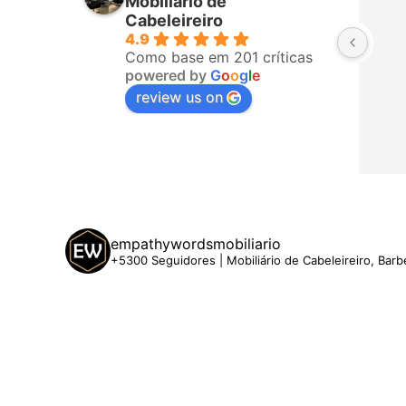
Mobiliário de
sempre
Cabeleireiro
4.9
entreg
Como base em 201 críticas
avisar
powered by
G
o
o
g
l
e
minha 
review us on
empathywordsmobiliario
+5300 Seguidores | Mobiliário de Cabeleireiro, Barb