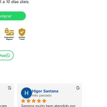
a 10 dias úteis.
omprar
sApp
Susana Barbosa
Suza
mês passado
mês p
or 
Adorei o ate