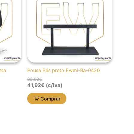
83,82€.
41,92€.
eta
Pousa Pés preto Ewmi-Ba-0420
83,82
€
41,92
€
(c/iva)
Comprar