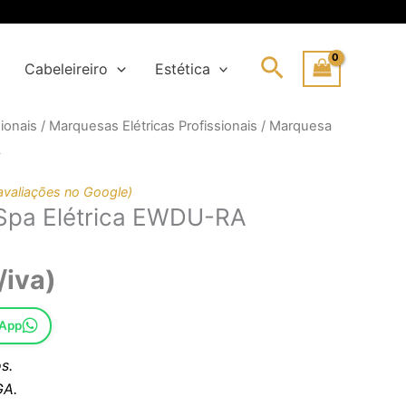
Search
Cabeleireiro
Estética
ionais
/
Marquesas Elétricas Profissionais
/ Marquesa
eço
eço
A
ginal
al
:
avaliações no Google)
Spa Elétrica EWDU-RA
792,96€.
36,13€.
/iva)
sApp
s.
A.