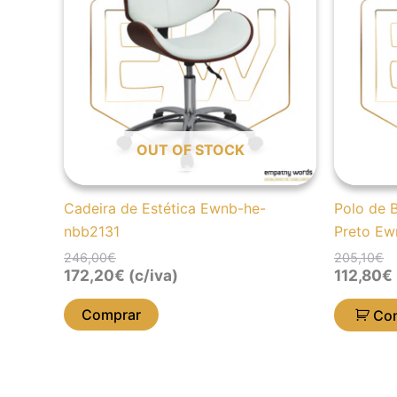
246,00€.
172,20€.
20
11
OUT OF STOCK
Cadeira de Estética Ewnb-he-
Polo de B
nbb2131
Preto Ew
246,00
€
205,10
€
172,20
€
(c/iva)
112,80
€
Comprar
Co