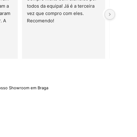
a 
de ótima qua
prazo previs
recomendo.
nosso Showroom em Braga