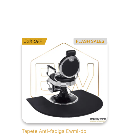
O
O
50% OFF
FLASH SALES
preço
preço
original
atual
era:
é:
208,67€.
105,01€.
Tapete Anti-fadiga Ewmi-do