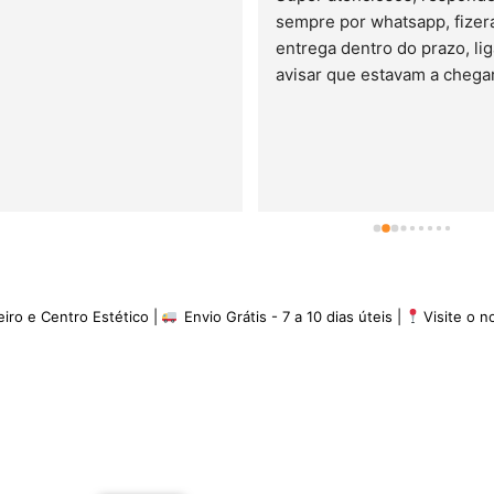
 por whatsapp, fizeram a 
todos da equipa! Já é a terceir
a dentro do prazo, ligaram 
vez que compro com eles. 
 que estavam a chegar. A 
Recomendo!
experiência é de 5 estrelas
eiro e Centro Estético |
Envio Grátis - 7 a 10 dias úteis |
Visite o 