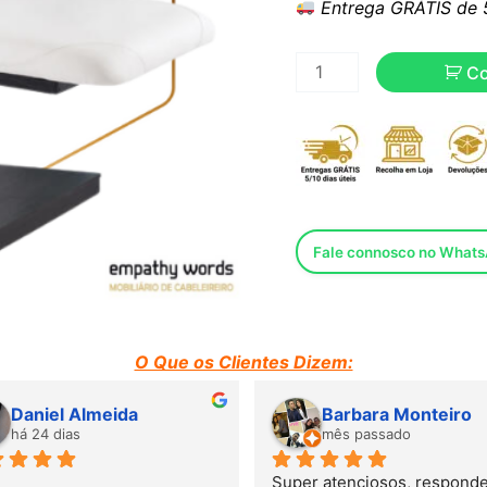
Entrega GRÁTIS de 5 
C
Fale connosco no What
O Que os Clientes Dizem:
Barbara Monteiro
Higor Santana
mês passado
mês passado
atenciosos, responderam 
Sempre muito bem atendido p