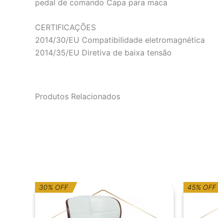
pedal de comando Capa para maca
CERTIFICAÇÕES
2014/30/EU Compatibilidade eletromagnética
2014/35/EU Diretiva de baixa tensão
Produtos Relacionados
O
O
O
O
30% OFF
45% OFF
preço
preço
p
p
original
atual
or
at
era:
é:
er
é: