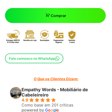
Comprar
Fale connosco no WhatsApp
O Que os Clientes Dizem:
Empathy Words - Mobiliário de
Cabeleireiro
4.9
Como base em 201 críticas
powered by
G
o
o
g
l
e