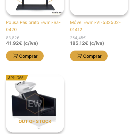
Pousa Pés preto Ewmi-Ba-
Móvel Ewmi-VI-532502-
0420
01412
83,82
€
264,45
€
41,92
€
(c/iva)
185,12
€
(c/iva)
Comprar
Comprar
O
O
30% OFF
preço
preço
original
atual
era:
é:
1.008,11€.
705,68€.
OUT OF STOCK