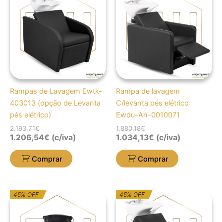
original
atual
original
atual
era:
é:
era:
é:
2.193,71€.
1.206,54€.
1.880,18€.
1.034,13€.
Rampas de Lavagem Ewtk-
Rampa de lavagem
403013 (opção de Levanta
C/levanta pés elétrico
pés elétrico)
Ewdu-An-0010071
2.193,71
€
1.880,18
€
1.206,54
€
(c/iva)
1.034,13
€
(c/iva)
Comprar
Comprar
O
O
O
O
45% OFF
45% OFF
preço
preço
preço
preço
original
atual
original
atual
era:
é:
era:
é: