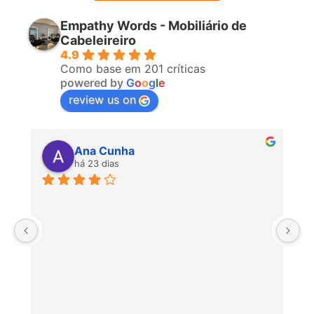
Empathy Words - Mobiliário de
Cabeleireiro
4.9
Como base em 201 críticas
powered by
G
o
o
g
l
e
review us on
Ana Cunha
há 23 dias
P