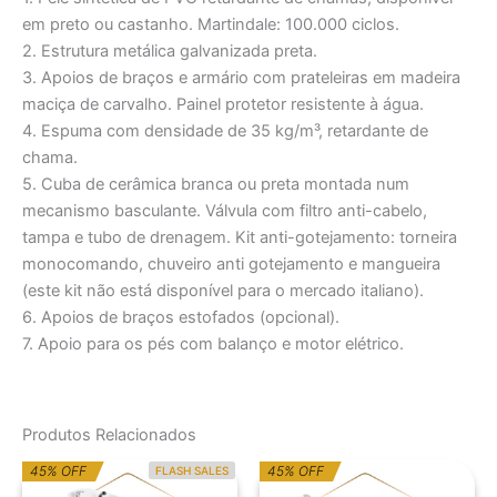
em preto ou castanho. Martindale: 100.000 ciclos.
2. Estrutura metálica galvanizada preta.
3. Apoios de braços e armário com prateleiras em madeira
maciça de carvalho. Painel protetor resistente à água.
4. Espuma com densidade de 35 kg/m³, retardante de
chama.
5. Cuba de cerâmica branca ou preta montada num
mecanismo basculante. Válvula com filtro anti-cabelo,
tampa e tubo de drenagem. Kit anti-gotejamento: torneira
monocomando, chuveiro anti gotejamento e mangueira
(este kit não está disponível para o mercado italiano).
6. Apoios de braços estofados (opcional).
7. Apoio para os pés com balanço e motor elétrico.
Produtos Relacionados
O
O
O
O
45% OFF
45% OFF
FLASH SALES
preço
preço
preço
preço