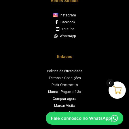
Redes Sociais
Instagram
Facebook
Youtube
WhatsApp
Enlaces
Politica de Privacidade
Termos e Condições
0
Pedir Orçamento
Klarna - Pague até 3x
Comprar agora
Marcar Visita
Chave na Mão
Fale connosco no WhatsApp
Orçamento