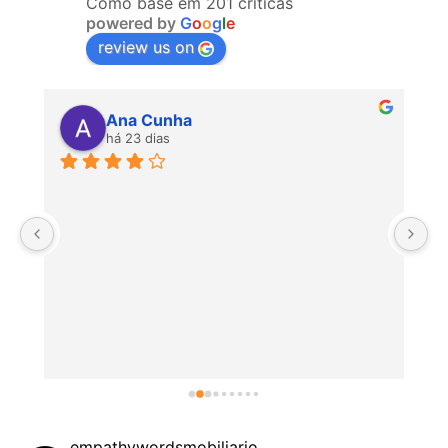
Como base em 201 críticas
powered by
G
o
o
g
l
e
review us on
Ana Cunha
há 23 dias
P
empathywordsmobiliario