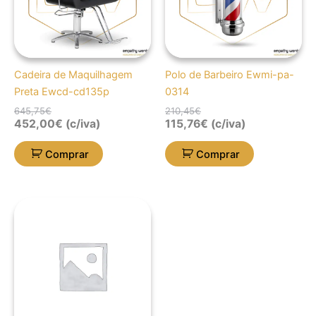
Cadeira de Maquilhagem
Polo de Barbeiro Ewmi-pa-
Preta Ewcd-cd135p
0314
645,75
€
210,45
€
452,00
€
(c/iva)
115,76
€
(c/iva)
Comprar
Comprar