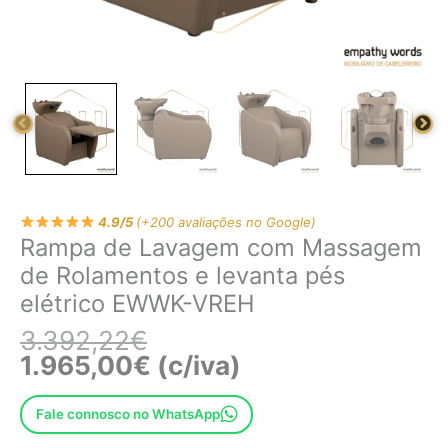
VREH
4.9/5
(+200 avaliações no Google)
Rampa de Lavagem com Massagem
de Rolamentos e levanta pés
elétrico EWWK-VREH
3.392,22
€
1.965,00
€
(c/iva)
Fale connosco no WhatsApp