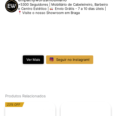
+5300 Seguidores | Mobiliário de Cabeleireiro, Barbeiro
e Centro Estético |
Envio Grátis - 7 a 10 dias úteis |
Visite o nosso Showroom em Braga
Ver Mais
Seguir no Instagram!
Produtos Relacionados
O
O
23% OFF
preço
preço
original
atual