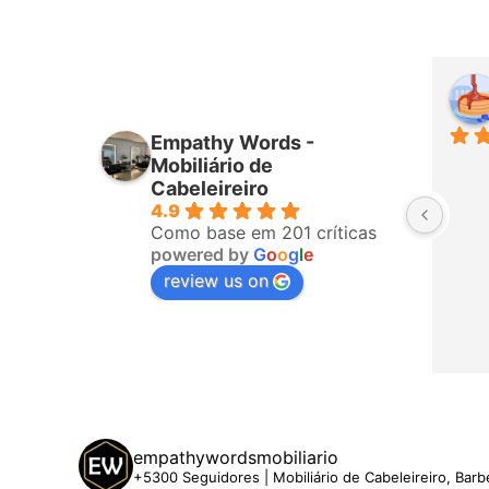
iro
Higor Santana
mês passado
Empathy Words -
ponderam 
Sempre muito bem atendido por 
Mobiliário de
fizeram a 
todos da equipa! Já é a terceira 
Cabeleireiro
4.9
o, ligaram 
vez que compro com eles. 
Como base em 201 críticas
hegar. A 
Recomendo!
powered by
G
o
o
g
l
e
 5 estrelas
review us on
empathywordsmobiliario
+5300 Seguidores | Mobiliário de Cabeleireiro, Barb