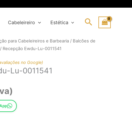
Search
Cabeleireiro
Estética
ão para Cabeleireiros e Barbearia
/
Balcões de
ço
ço
/ Recepção Ewdu-Lu-0011541
ginal
al
:
avaliações no Google)
du-Lu-0011541
30,00€.
,00€.
iva)
sApp