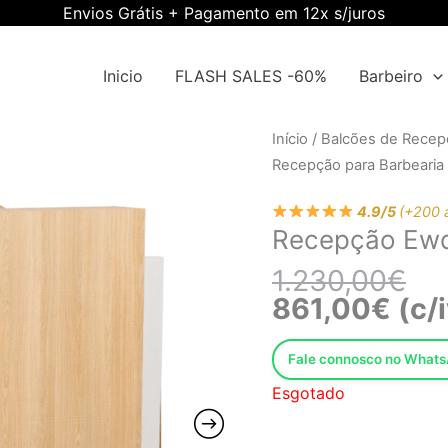
Envios Grátis + Pagamento em 12x s/juros
Inicio
FLASH SALES -60%
Barbeiro
O
O
Início
/
Balcões de Recepç
pre
pre
Recepção para Barbearia
ori
atu
era
é:
4.9/5
(+200 
Recepção Ew
1.2
861
1.230,00
€
861,00
€
(c/
Fale connosco no What
Esgotado