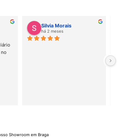
Silvia Morais
Gab
há 2 meses
há 
ário 
Amei! Mate
no 
e serviço 
rápido!
nosso Showroom em Braga