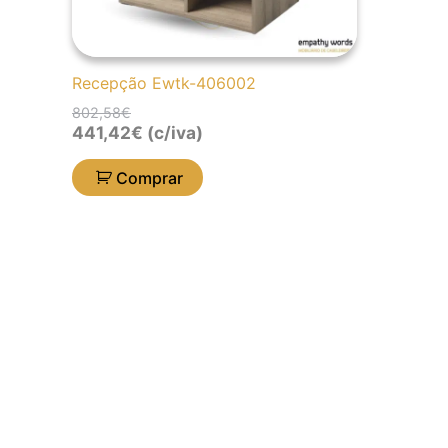
Recepção Ewtk-406002
802,58
€
441,42
€
(c/iva)
Comprar