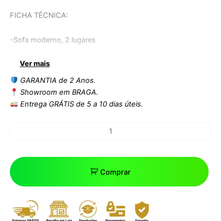
FICHA TÉCNICA:
-Sofa moderno, 2 lugares
Ver mais
-Estrutura de aço inoxidável
GARANTIA de 2 Anos.
-Estofo em pele sintética preta
Showroom em BRAGA.
Entrega GRÁTIS de 5 a 10 dias úteis.
-Outras cores disponíveis.
Dimensões:
Largura: 132 cms
Comprar
Comprimento: 70 cms
Altura: 69 cms