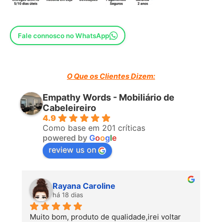
EMBALAGEM: Plástico e Cartão
Fale connosco no WhatsApp
UNIDADES: 1
VOLUME: 0,666 m3
O Que os Clientes Dizem:
IMPORTANTE.- Este produto possui um certificado ( test
Empathy Words - Mobiliário de
report ), emitido por um laboratório internacional aprovado,
Cabeleireiro
detalhando a conformidade com a norma UNE ou seu
4.9
equivalente internacional.
Como base em 201 críticas
powered by
G
o
o
g
l
e
review us on
Rayana Caroline
há 18 dias
Muito bom, produto de qualidade,irei voltar 