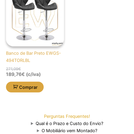
original
atual
era:
é:
271,09€.
189,76€.
Banco de Bar Preto EWGS-
494TORLBL
271,09
€
189,76
€
(c/iva)
Comprar
Perguntas Frequentes!
Qual é o Prazo e Custo do Envio?
O Mobiliário vem Montado?