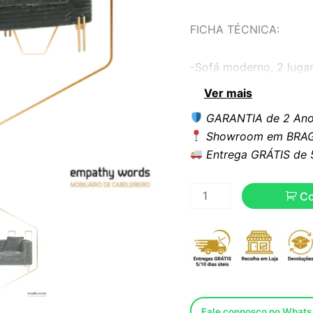
FICHA TÉCNICA:
-Sofá moderno, 2 luga
Ver mais
-Interior com estrutur
GARANTIA de 2 Ano
Showroom em BRAG
-Pernas metálicas co
Entrega GRÁTIS de 5 
-Estofo em tecido de c
C
-Almofadas decorativas
-Outras cores disponív
Dimensões:
Fale connosco no What