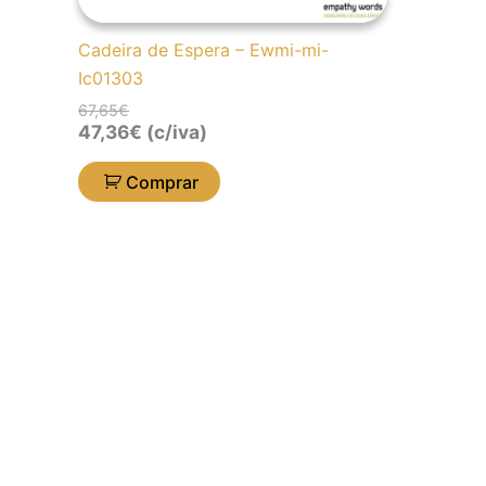
Cadeira de Espera – Ewmi-mi-
Ic01303
67,65
€
47,36
€
(c/iva)
Comprar