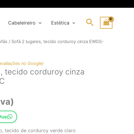
Search
Cabeleireiro
Estética
ofás
/ Sofá 2 lugares, tecido corduroy cinza EWGS-
ço
ço
ginal
al
:
avaliações no Google)
, tecido corduroy cinza
40,94€.
,57€.
C
iva)
sApp
, tecido de corduroy verde claro