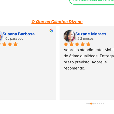
Largura: 157 cms
Comprimento: 84 cms
O Que os Clientes Dizem:
Susana Barbosa
Suzane Moraes
Altura: 71 cms
mês passado
há 2 meses
Embalagem:
Adorei o atendimento. Mobili
de ótima qualidade. Entrega 
UNIDADES: 1
prazo previsto. Adorei e 
recomendo.
VOLUME: 0,77 m3
IMPORTANTE.- Este prod
emitido por um laborat
conformidade com a no