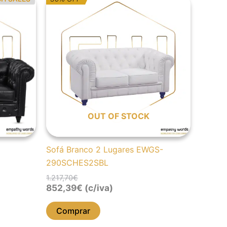
preço
preço
original
atual
era:
é:
1.217,70€.
852,39€.
OUT OF STOCK
Sofá Branco 2 Lugares EWGS-
290SCHES2SBL
1.217,70
€
852,39
€
(c/iva)
Comprar