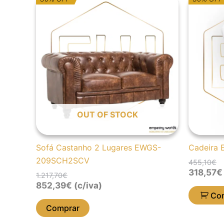
preço
preço
p
p
original
atual
or
at
era:
é:
er
é:
1.217,70€.
852,39€.
45
31
OUT OF STOCK
Sofá Castanho 2 Lugares EWGS-
Cadeira
209SCH2SCV
455,10
€
318,57
€
1.217,70
€
852,39
€
(c/iva)
Co
Comprar