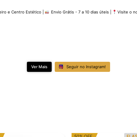
eiro e Centro Estético |
Envio Grátis - 7 a 10 dias úteis |
Visite o 
Ver Mais
Seguir no Instagram!
O
O
50% OFF
FLA