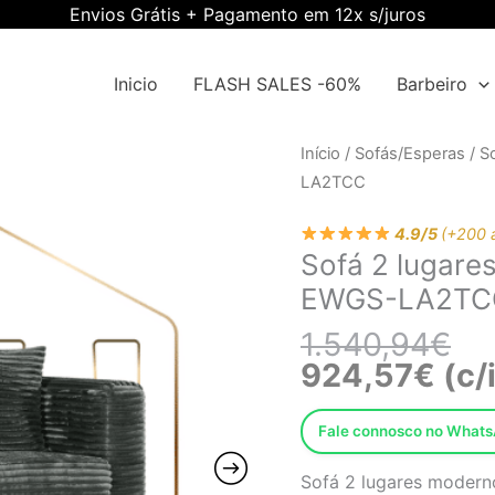
Envios Grátis + Pagamento em 12x s/juros
Inicio
FLASH SALES -60%
Barbeiro
O
O
Quantidade
Início
/
Sofás/Esperas
/
S
pre
pre
de
LA2TCC
ori
atu
Sofá
era
é:
4.9/5
(+200 
2
Sofá 2 lugares
1.5
924
lugares,
EWGS-LA2TC
tecido
corduroy
1.540,94
€
cinza
924,57
€
(c/
EWGS-
LA2TCC
Fale connosco no What
Sofá 2 lugares moderno