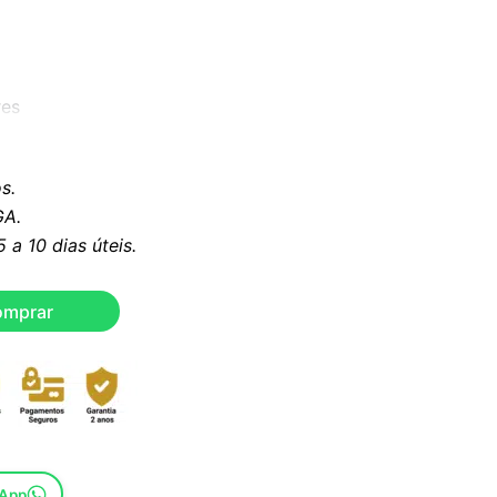
res
a de madeira e espuma de alta densidade.
s.
A.
m acabamento dourado
a 10 dias úteis.
orduroy verde light
omprar
 incluídas
eis
sApp