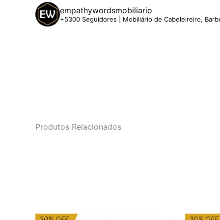
empathywordsmobiliario
+5300 Seguidores | Mobiliário de Cabeleireiro, Barb
Produtos Relacionados
O
O
O
O
30% OFF
30% OFF