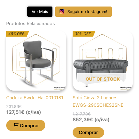
Ver Mais
Seguir no Instagram!
Produtos Relacionados
O
O
O
O
45% OFF
30% OFF
preço
preço
preço
preço
original
atual
original
atual
era:
é:
era:
é:
231,86€.
127,51€.
1.217,70€.
852,39€.
OUT OF STOCK
Cadeira Ewdu-Ha-0010181
Sofá Cinza 2 Lugares
EWGS-290SCHES2SNE
231,86
€
127,51
€
(c/iva)
1.217,70
€
852,39
€
(c/iva)
Comprar
Comprar