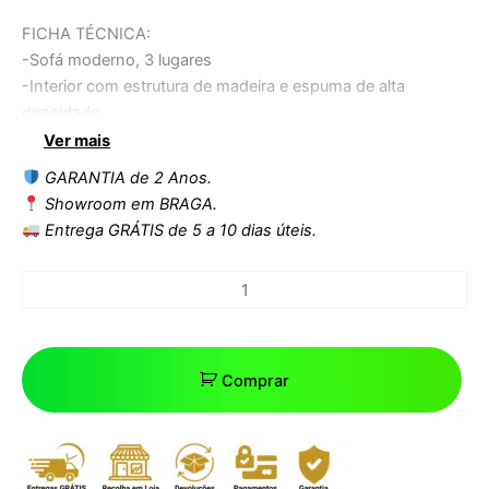
FICHA TÉCNICA:
-Sofá moderno, 3 lugares
-Interior com estrutura de madeira e espuma de alta
densidade.
-Pernas metálicas com acabamento dourado
Ver mais
-Estofo em pele sintética preta
GARANTIA de 2 Anos.
-Almofadas decorativas incluídas
Showroom em BRAGA.
-Outras cores disponíveis
Entrega GRÁTIS de 5 a 10 dias úteis.
Dimensões:
Largura: 208 cms
Comprimento: 84 cms
Altura: 71 cms
Embalagem:
Comprar
UNIDADES: 1
VOLUME: 1,01 m3
IMPORTANTE.- Este produto possui um certificado ( test