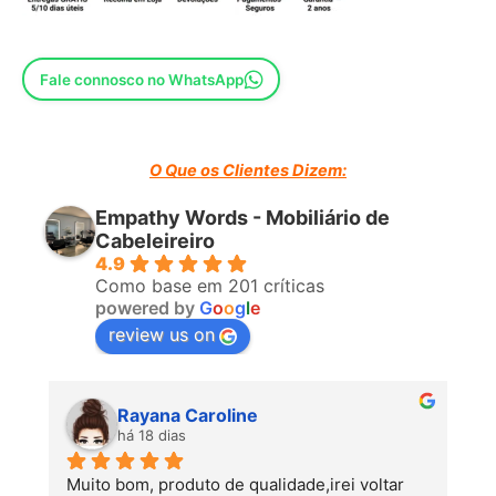
report ), emitido por um laboratório internacional aprovado,
detalhando a conformidade com a norma UNE ou seu
equivalente internacional.
Fale connosco no WhatsApp
O Que os Clientes Dizem:
Empathy Words - Mobiliário de
Cabeleireiro
4.9
Como base em 201 críticas
powered by
G
o
o
g
l
e
review us on
Rayana Caroline
há 18 dias
Muito bom, produto de qualidade,irei voltar 