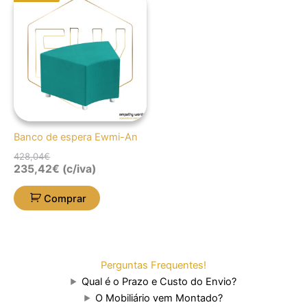
preço
preço
original
atual
era:
é:
428,04€.
235,42€.
Banco de espera Ewmi-An
428,04
€
235,42
€
(c/iva)
Comprar
Perguntas Frequentes!
Qual é o Prazo e Custo do Envio?
O Mobiliário vem Montado?