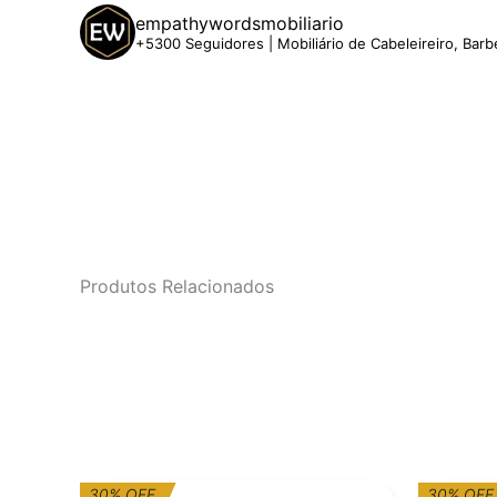
empathywordsmobiliario
+5300 Seguidores | Mobiliário de Cabeleireiro, Barb
Produtos Relacionados
O
O
30% OFF
30% OFF