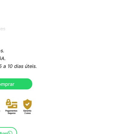
res
idável
s.
A.
ica branca
a 10 dias úteis.
is.
omprar
sApp