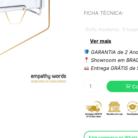
FICHA TÉCNICA:
-Sofa moderno, 3 luga
Ver mais
-Estrutura de aço inox
GARANTIA de 2 Ano
Showroom em BRAG
-Estofo em pele sintét
Entrega GRÁTIS de 5 
-Outras cores disponíve
C
Dimensões:
Largura: 183 cms
Comprimento: 70 cms
Fale connosco no What