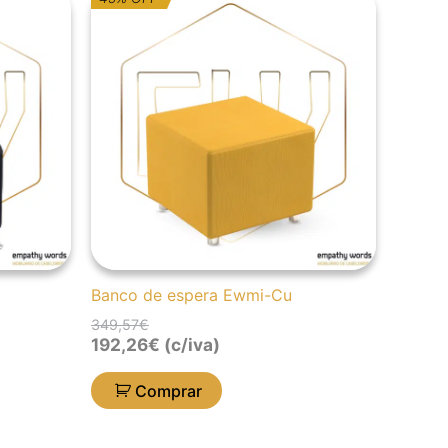
preço
preço
original
atual
era:
é:
349,57€.
192,26€.
Banco de espera Ewmi-Cu
349,57
€
192,26
€
(c/iva)
Comprar