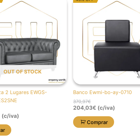
reço
reço
preço
preço
riginal
tual
original
atual
ra:
:
era:
é:
.217,70€.
52,39€.
370,97€.
204,03€.
OUT OF STOCK
za 2 Lugares EWGS-
Banco Ewmi-bo-ay-0710
ES2SNE
370,97
€
204,03
€
(c/iva)
€
(c/iva)
Comprar
ar