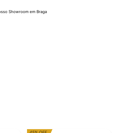
nosso Showroom em Braga
O
O
45% OFF