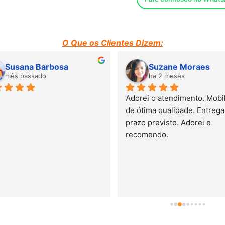
Altura: 69 cms
EMBALAGEM: Plástico 
O Que os Clientes Dizem:
Susana Barbosa
Suzane Moraes
UNIDADES: 1
mês passado
há 2 meses
VOLUME: 0,933 m3
Adorei o atendimento. Mobili
de ótima qualidade. Entrega 
IMPORTANTE.- Este prod
prazo previsto. Adorei e 
emitido por um laborat
recomendo.
conformidade com a no