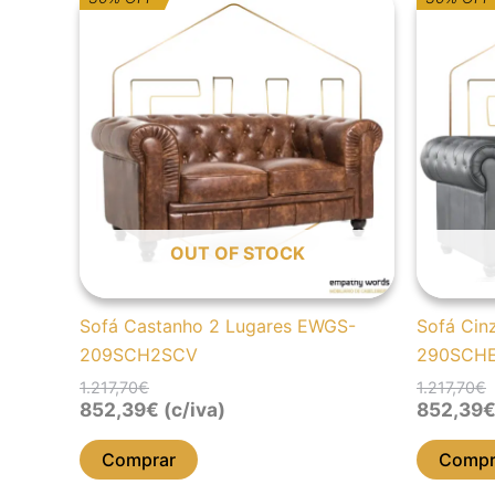
preço
preço
p
p
original
atual
o
a
era:
é:
e
é
1.217,70€.
852,39€.
1
8
OUT OF STOCK
Sofá Castanho 2 Lugares EWGS-
Sofá Cin
209SCH2SCV
290SCH
1.217,70
€
1.217,70
€
852,39
€
(c/iva)
852,39
Comprar
Compr