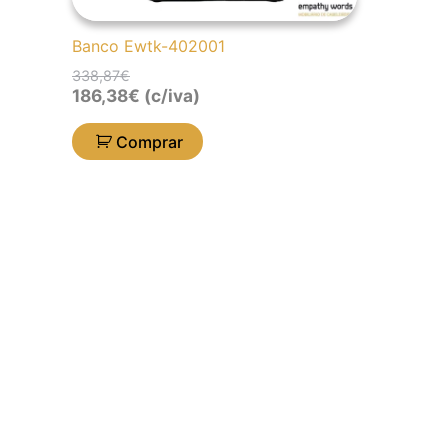
Banco Ewtk-402001
338,87
€
186,38
€
(c/iva)
Comprar