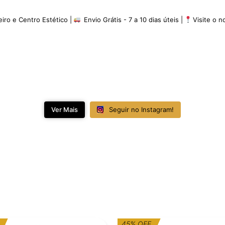
eiro e Centro Estético |
Envio Grátis - 7 a 10 dias úteis |
Visite o 
Ver Mais
Seguir no Instagram!
O
O
O
O
45% OFF