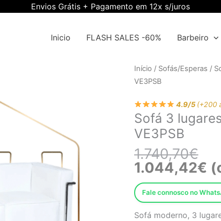
Envios Grátis + Pagamento em 12x s/juros
Inicio
FLASH SALES -60%
Barbeiro
O
O
Quantidade
Início
/
Sofás/Esperas
/
S
pre
pre
de
VE3PSB
orig
atu
Sofá
era:
é:
4.9/5
(+200 
3
Sofá 3 lugare
1.7
1.0
lugares,
VE3PSB
pele
sintética
1.740,70
€
branca
1.044,42
€
(
EWGS-
VE3PSB
Fale connosco no What
Sofá moderno, 3 lugares