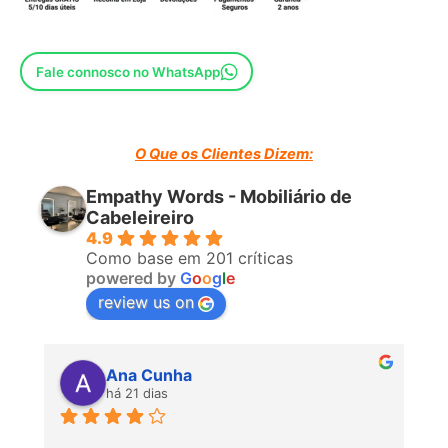
Largura: 208 cms
Comprimento: 84 cms
Fale connosco no WhatsApp
Altura: 71 cms
Embalagem:
O Que os Clientes Dizem:
Empathy Words - Mobiliário de
UNIDADES: 1
Cabeleireiro
4.9
VOLUME: 1,01 m3
Como base em 201 críticas
powered by
G
o
o
g
l
e
IMPORTANTE.- Este produto possui um certificado ( test
review us on
report ), emitido por um laboratório internacional aprovado,
detalhando a conformidade com a norma UNE ou seu
equivalente internacional.
Ana Cunha
há 21 dias
P