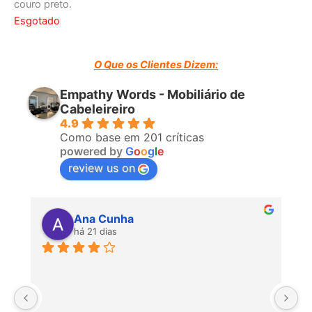
couro preto.
Esgotado
O Que os Clientes Dizem:
Empathy Words - Mobiliário de
Cabeleireiro
4.9
Como base em 201 críticas
powered by
G
o
o
g
l
e
review us on
Ana Cunha
há 21 dias
P