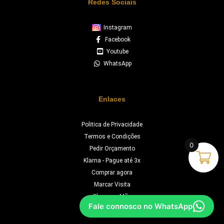
Redes Sociais
Instagram
Facebook
Youtube
WhatsApp
Enlaces
Politica de Privacidade
Termos e Condições
0
Pedir Orçamento
Klarna - Pague até 3x
Comprar agora
Marcar Visita
Chave na Mão
Fale connosco no WhatsApp
Orçamento