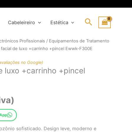
Search
Cabeleireiro
Estética
trónicos Profissionais
/
Equipamentos de Tratamento
ço
ço
 facial de luxo +carrinho +pincel Ewwk-F300E
inal
l
avaliações no Google)
e luxo +carrinho +pincel
5,71€.
,00€.
iva)
sApp
 ozônio sofisticado. Design leve, moderno e