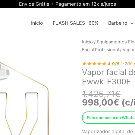
Envios Grátis + Pagamento em 12x s/juros
Inicio
FLASH SALES -60%
Barbeiro
O
O
Quantidade
Início
/
Equipamentos Elec
pre
pre
de
Facial Profissional
/ Vapor
orig
atua
Vapor
era:
é:
4.9/5
(+200 
facial
Vapor facial d
1.42
998
de
Ewwk-F300E
luxo
+carrinho
1.425,71
€
+pincel
998,00
€
(c/
Ewwk-
F300E
Fale connosco no What
Vaporizador digital de