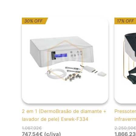
O
O
30% OFF
17% OFF
preço
preço
original
atual
era:
é:
1.067,92€.
747,54€.
2 em 1 (DermoBrasão de diamante +
Pressote
lavador de pele) Ewwk-F334
infrave
1.067,92
€
2.250,90
747,54
€
(c/iva)
1.866,23