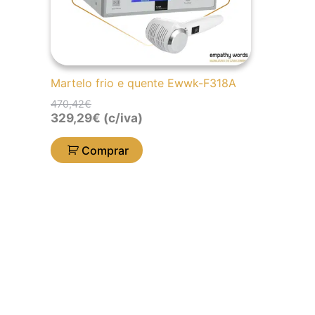
Martelo frio e quente Ewwk-F318A
470,42
€
329,29
€
(c/iva)
Comprar