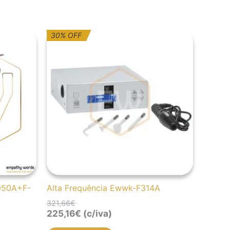
O
O
30% OFF
preço
preço
original
atual
era:
é:
321,66€.
225,16€.
3050A+F-
Alta Frequência Ewwk-F314A
321,66
€
225,16
€
(c/iva)