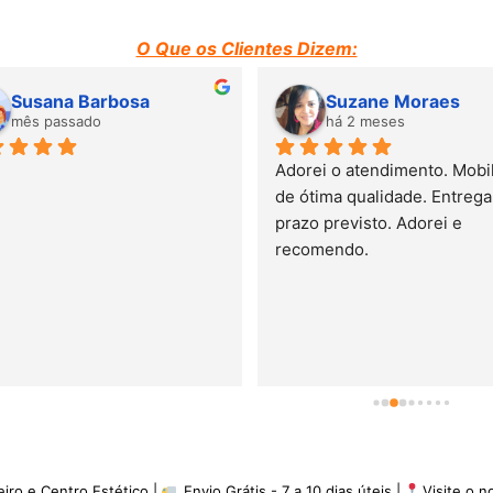
O Que os Clientes Dizem:
Susana Barbosa
Suzane Moraes
mês passado
há 2 meses
Adorei o atendimento. Mobili
de ótima qualidade. Entrega 
prazo previsto. Adorei e 
recomendo.
eiro e Centro Estético |
Envio Grátis - 7 a 10 dias úteis |
Visite o 