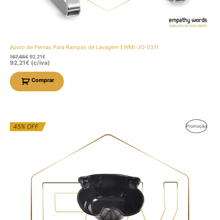
Apoio de Pernas Para Rampas de Lavagem EWMI-JO-0311
167,65
€
92,21
€
92,21
€
(c/iva)
Comprar
O
O
45% OFF
Produt
Promoção
preço
preço
original
atual
Em
era:
é:
171,22€.
94,17€.
Promo