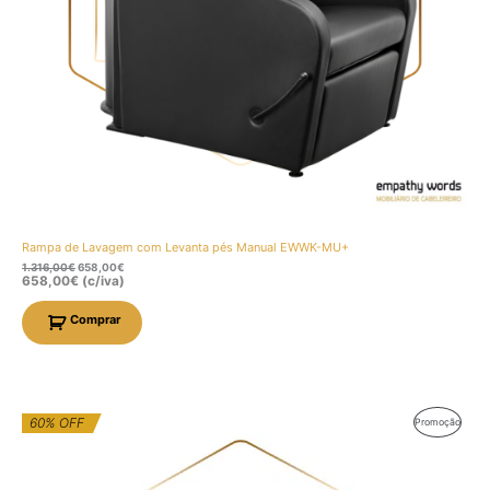
Rampa de Lavagem com Levanta pés Manual EWWK-MU+
1.316,00
€
658,00
€
658,00
€
(c/iva)
Comprar
O
O
60% OFF
Produt
Promoção
preço
preço
original
atual
Em
era:
é:
1.712,16€.
676,50€.
Promo