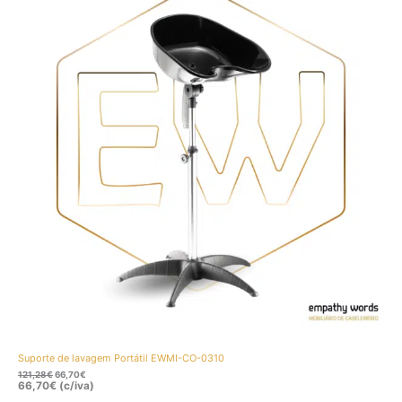
121,28€.
66,70€.
Promo
Suporte de lavagem Portátil EWMI-CO-0310
121,28
€
66,70
€
66,70
€
(c/iva)