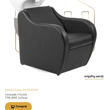
Rampa Ewdu-Fa-0010041
1.412,53
€
776,89
€
776,89
€
(c/iva)
Comprar