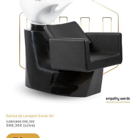
Rampa de Lavagem Ewwk-Kn
1.087,94
€
598,36
€
598,36
€
(c/iva)