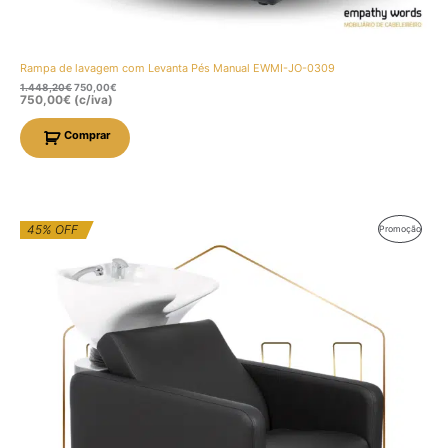
Rampa de lavagem com Levanta Pés Manual EWMI-JO-0309
1.448,20
€
750,00
€
750,00
€
(c/iva)
Comprar
O
O
45% OFF
Produt
Promoção
preço
preço
original
atual
Em
era:
é:
1.412,53€.
776,89€.
Promo