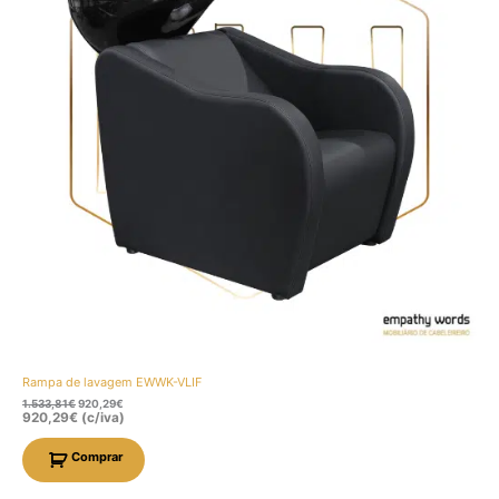
Rampa de lavagem EWWK-VLIF
1.533,81
€
920,29
€
920,29
€
(c/iva)
Comprar