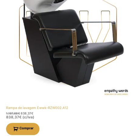
Rampa de lavagem Ewwk-RZW002.A12
1.197,68
€
838,37
€
838,37
€
(c/iva)
Comprar