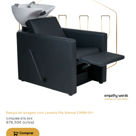
Rampa de lavagem com Levanta Pés Manual EWWK-RI+
1.712,16
€
676,50
€
676,50
€
(c/iva)
Comprar