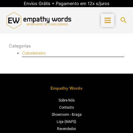
Skip
Envios Grátis + Pagamento em 12x s/juros
to
content
Sea
Categorias
Cabeleireiro
Empathy Words
Sobre Nós
Contacto
Showroom - Braga
Loja (MAPS)
Revendedor