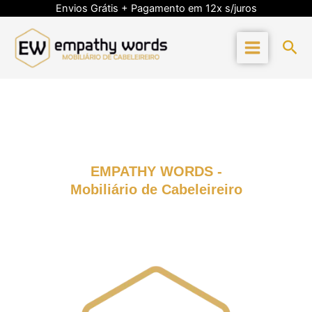
Skip
Envios Grátis + Pagamento em 12x s/juros
to
content
Sea
EMPATHY WORDS -
Mobiliário de Cabeleireiro