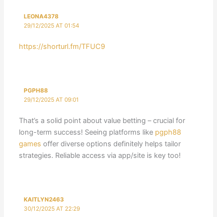
LEONA4378
29/12/2025 AT 01:54
https://shorturl.fm/TFUC9
PGPH88
29/12/2025 AT 09:01
That’s a solid point about value betting – crucial for
long-term success! Seeing platforms like
pgph88
games
offer diverse options definitely helps tailor
strategies. Reliable access via app/site is key too!
KAITLYN2463
30/12/2025 AT 22:29