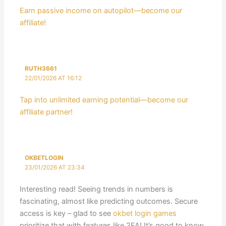
Earn passive income on autopilot—become our
affiliate!
RUTH3661
22/01/2026 AT 16:12
Tap into unlimited earning potential—become our
affiliate partner!
OKBETLOGIN
23/01/2026 AT 23:34
Interesting read! Seeing trends in numbers is
fascinating, almost like predicting outcomes. Secure
access is key – glad to see
okbet login games
prioritize that with features like 2FA! It’s good to know