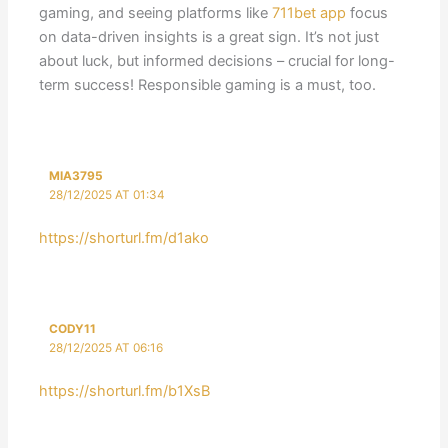
gaming, and seeing platforms like
711bet app
focus
on data-driven insights is a great sign. It’s not just
about luck, but informed decisions – crucial for long-
term success! Responsible gaming is a must, too.
MIA3795
28/12/2025 AT 01:34
https://shorturl.fm/d1ako
CODY11
28/12/2025 AT 06:16
https://shorturl.fm/b1XsB