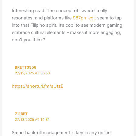
Interesting read! The concept of ‘swerte’ really
resonates, and platforms like
987ph legit
seem to tap
into that Filipino spirit. It’s cool to see modern gaming
embrace cultural elements – makes it more engaging,
don’t you think?
BRETT3958
27/12/2025 AT 06:53
https://shorturl.fm/sUtzE
711BET
27/12/2025 AT 14:31
Smart bankroll management is key in any online