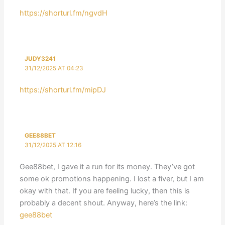
https://shorturl.fm/ngvdH
JUDY3241
31/12/2025 AT 04:23
https://shorturl.fm/mipDJ
GEE88BET
31/12/2025 AT 12:16
Gee88bet, I gave it a run for its money. They’ve got
some ok promotions happening. I lost a fiver, but I am
okay with that. If you are feeling lucky, then this is
probably a decent shout. Anyway, here’s the link:
gee88bet