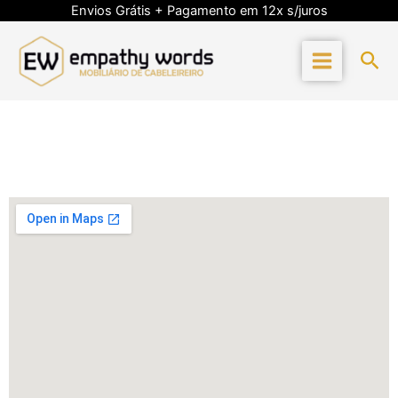
Skip
Envios Grátis + Pagamento em 12x s/juros
to
content
Sea