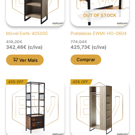
OUT OF STOCK
Móvel Ewtk-405005
Prateleiras EWMI-HO-0604
418,20
€
774,04
€
342,46
€
(c/iva)
425,73
€
(c/iva)
Comprar
Ver Mais
O
O
O
O
45% OFF
45% OFF
preço
preço
preço
preço
original
atual
original
atual
era:
é:
era:
é:
1.004,11€.
552,26€.
1.177,11€.
647,41€.