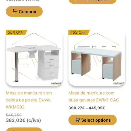
page
Comprar
O
O
Price
This
30% OFF
45% OFF
preço
preço
range:
produc
original
atual
398,27€
era:
é:
through
has
545,75€.
382,02€.
445,05€
multipl
variant
The
option
may
be
Mesa de manicure com
Mesa de manicure com
chose
coleta de poeira Ewwk-
duas gavetas EWMI-CAG
on
WKM002
398,27
€
–
445,05
€
the
545,75
€
produc
Select options
382,02
€
(c/iva)
page