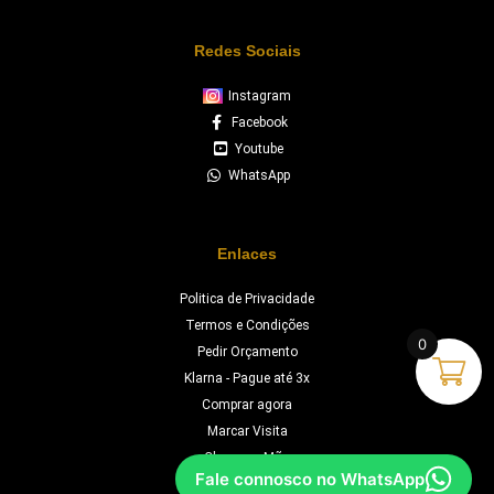
Redes Sociais
Instagram
Facebook
Youtube
WhatsApp
Enlaces
Politica de Privacidade
Termos e Condições
0
Pedir Orçamento
Klarna - Pague até 3x
Comprar agora
Marcar Visita
Chave na Mão
Fale connosco no WhatsApp
Orçamento