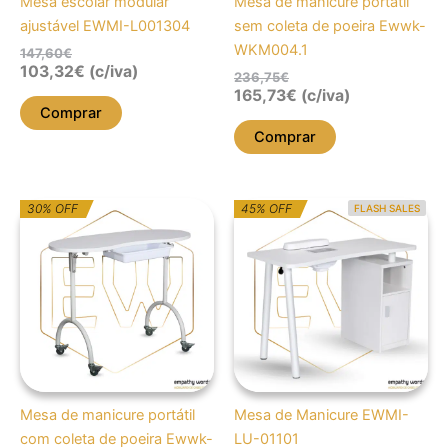
Mesa escolar modular
Mesa de manicure portátil
ajustável EWMI-L001304
sem coleta de poeira Ewwk-
WKM004.1
147,60
€
103,32
€
(c/iva)
236,75
€
165,73
€
(c/iva)
Comprar
Comprar
O
O
O
O
30% OFF
45% OFF
FLASH SALES
preço
preço
preço
preço
original
atual
original
atual
era:
é:
era:
é:
307,27€.
215,09€.
533,27€.
293,29€.
Mesa de manicure portátil
Mesa de Manicure EWMI-
com coleta de poeira Ewwk-
LU-01101