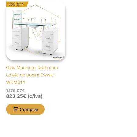
O
O
30% OFF
preço
preço
original
atual
era:
é:
1.176,07€.
823,25€.
Glas Manicure Table com
coleta de poeira Ewwk-
WKM014
1.176,07
€
823,25
€
(c/iva)
Comprar