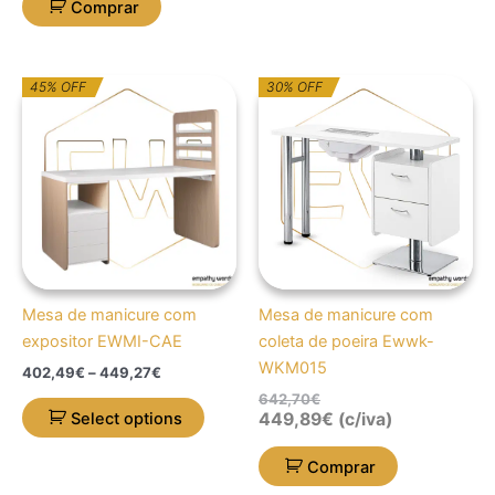
Comprar
Price
O
O
This
45% OFF
30% OFF
range:
preço
preço
product
402,49€
original
atual
through
has
era:
é:
449,27€
642,70€.
449,89€.
multiple
variants.
The
options
may
be
Mesa de manicure com
Mesa de manicure com
chosen
expositor EWMI-CAE
coleta de poeira Ewwk-
on
WKM015
402,49
€
–
449,27
€
the
642,70
€
product
Select options
449,89
€
(c/iva)
page
Comprar