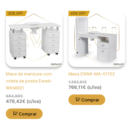
O
O
O
O
30% OFF
45% OFF
preço
preço
preço
preço
original
atual
original
atual
era:
é:
era:
é:
684,89€.
479,42€.
1.392,91€.
766,11€.
Mesa de manicure com
Mesa EWMI-MA-01102
coleta de poeira Ewwk-
1.392,91
€
766,11
€
(c/iva)
WKM001
684,89
€
Comprar
479,42
€
(c/iva)
Comprar