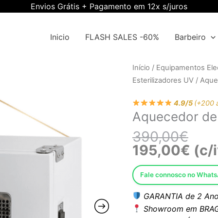
Envios Grátis + Pagamento em 12x s/juros
Inicio
FLASH SALES -60%
Barbeiro
O
O
Quantidade
Início
/
Equipamentos Elec
preç
preç
de
Esterilizadores UV
/ Aque
origi
atual
Aquecedor
era:
é:
4.9/5
(+200 
de
Aquecedor d
390,
195,
Toalhas
EWWK-
390,00
€
WXT1
195,00
€
(c/
Fale connosco no What
GARANTIA de 2 Ano
Showroom em BRAG