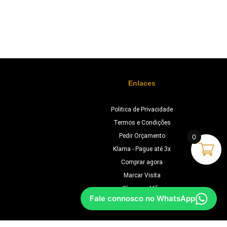
Enlaces
Politica de Privacidade
Termos e Condições
Pedir Orçamento
0
Klarna - Pague até 3x
Comprar agora
Marcar Visita
Chave na Mão
Fale connosco no WhatsApp
Orçamento