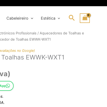
Search
Cabeleireiro
Estética
trónicos Profissionais
/
Aquecedores de Toalhas e
o
o
cedor de Toalhas EWWK-WXT1
nal
avaliações no Google)
e Toalhas EWWK-WXT1
00€.
00€.
iva)
sApp
s.
A.