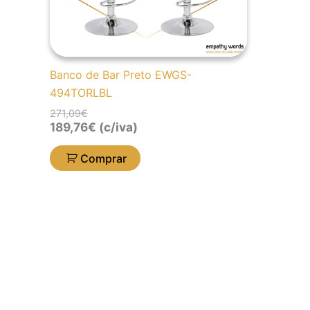
Banco de Bar Preto EWGS-
494TORLBL
271,09
€
189,76
€
(c/iva)
Comprar