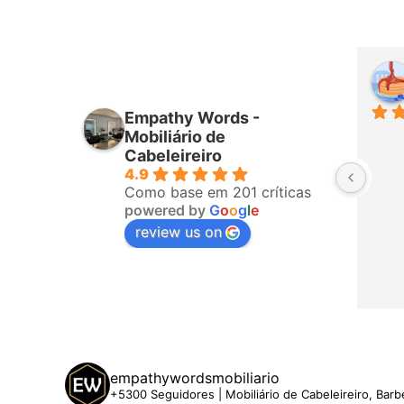
iro
Higor Santana
mês passado
Empathy Words -
ponderam 
Sempre muito bem atendido por 
Mobiliário de
fizeram a 
todos da equipa! Já é a terceira 
Cabeleireiro
4.9
o, ligaram 
vez que compro com eles. 
Como base em 201 críticas
hegar. A 
Recomendo!
powered by
G
o
o
g
l
e
 5 estrelas
review us on
empathywordsmobiliario
+5300 Seguidores | Mobiliário de Cabeleireiro, Barb