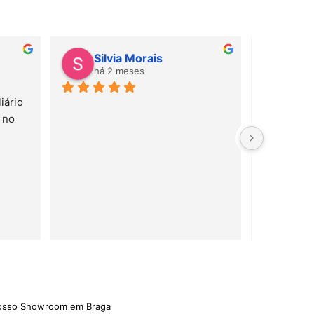
Silvia Morais
Gab
há 2 meses
há 
ário 
Amei! Mate
no 
e serviço 
rápido!
nosso Showroom em Braga