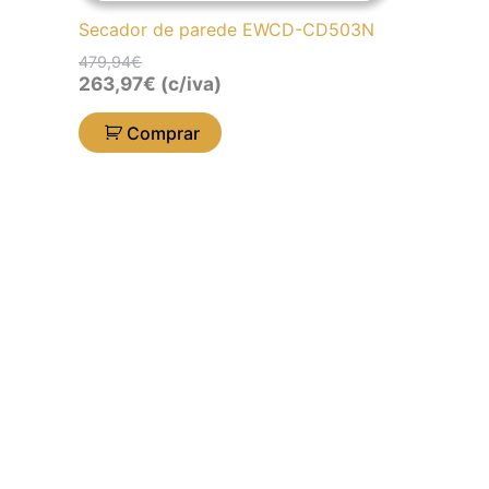
Secador de parede EWCD-CD503N
479,94
€
263,97
€
(c/iva)
Comprar