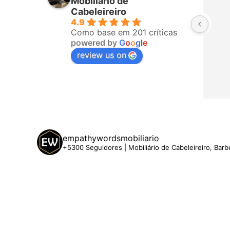
Mobiliário de
fizeram a 
todos da equipa! Já é a terceira 
Cabeleireiro
4.9
o, ligaram 
vez que compro com eles. 
Como base em 201 críticas
hegar. A 
Recomendo!
powered by
G
o
o
g
l
e
 5 estrelas
review us on
empathywordsmobiliario
+5300 Seguidores | Mobiliário de Cabeleireiro, Barb