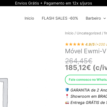
Envios Grátis + Pagamento em 12x s/juros
Inicio
FLASH SALES -60%
Barbeiro
O
O
Quantidade
Início
/
Uncategorized
/
f
preç
preç
de
origi
atual
4.9/5
(+200 
Móvel
Móvel Ewmi-V
era:
é:
Ewmi-
264,
185,1
VI-
264,45
€
532502-
185,12
€
(c/i
01412
Fale connosco no What
GARANTIA de 2 Ano
Showroom em BRAG
Entrega GRÁTIS de 5 