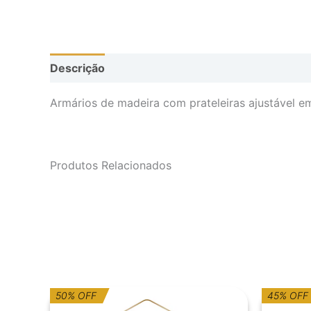
Descrição
Armários de madeira com prateleiras ajustável em
Produtos Relacionados
O
O
O
O
50% OFF
45% OFF
preço
preço
p
p