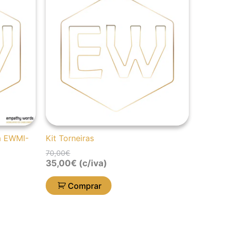
original
atual
era:
é:
70,00€.
35,00€.
ia EWMI-
Kit Torneiras
70,00
€
35,00
€
(c/iva)
Comprar