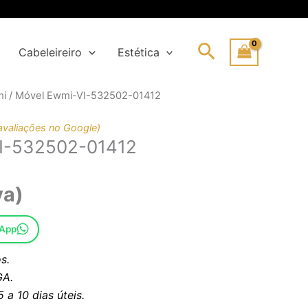
Search
Cabeleireiro
Estética
mi
/ Móvel Ewmi-VI-532502-01412
o
o
nal
avaliações no Google)
I-532502-01412
45€.
2€.
va)
sApp
s.
A.
a 10 dias úteis.