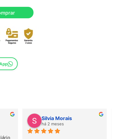
omprar
sApp
Silvia Morais
Gab
há 2 meses
há 
ário 
Amei! Mate