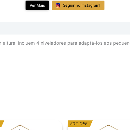
Ver Mais
Seguir no Instagram!
 altura. Incluem 4 niveladores para adaptá-los aos pequen
O
O
50% OFF
reço
reço
preço
preço