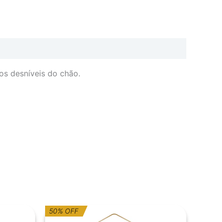
os desníveis do chão.
O
O
50% OFF
preço
preço