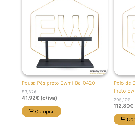
original
atual
or
at
era:
é:
er
é:
83,82€.
41,92€.
20
11
Pousa Pés preto Ewmi-Ba-0420
Polo de B
Preto Ew
83,82
€
41,92
€
(c/iva)
205,10
€
112,80
€
Comprar
Co