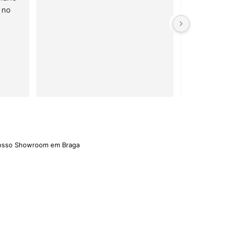
no 
e serviço 
rápido!
nosso Showroom em Braga