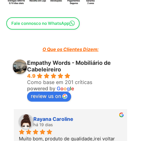
Fale connosco no WhatsApp
O Que os Clientes Dizem:
Empathy Words - Mobiliário de
Cabeleireiro
4.9
Como base em 201 críticas
powered by
G
o
o
g
l
e
review us on
Rayana Caroline
há 19 dias
Muito bom, produto de qualidade,irei voltar 