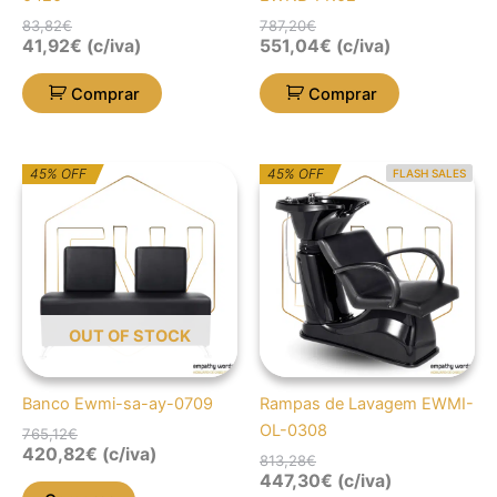
83,82
€
787,20
€
41,92
€
(c/iva)
551,04
€
(c/iva)
Comprar
Comprar
O
O
O
O
45% OFF
45% OFF
FLASH SALES
preço
preço
preço
preço
original
atual
original
atual
era:
é:
era:
é:
765,12€.
420,82€.
813,28€.
447,30€.
OUT OF STOCK
Banco Ewmi-sa-ay-0709
Rampas de Lavagem EWMI-
OL-0308
765,12
€
420,82
€
(c/iva)
813,28
€
447,30
€
(c/iva)