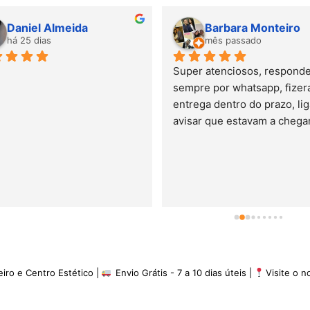
Almeida
Barbara Monteiro
s
mês passado
Super atenciosos, responderam 
sempre por whatsapp, fizeram a 
entrega dentro do prazo, ligaram 
avisar que estavam a chegar. A 
minha experiência é de 5 estrelas
eiro e Centro Estético |
Envio Grátis - 7 a 10 dias úteis |
Visite o 