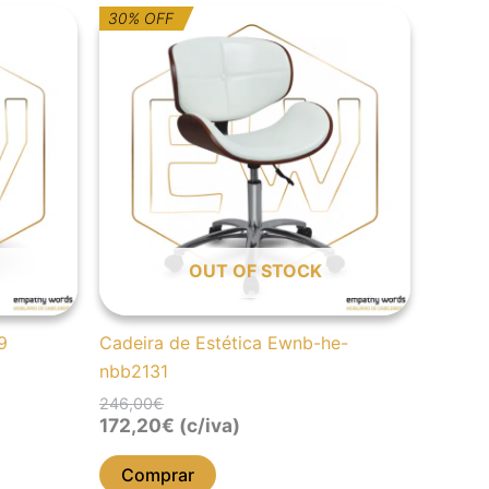
O
O
30% OFF
preço
preço
original
atual
era:
é:
246,00€.
172,20€.
OUT OF STOCK
9
Cadeira de Estética Ewnb-he-
nbb2131
246,00
€
172,20
€
(c/iva)
Comprar