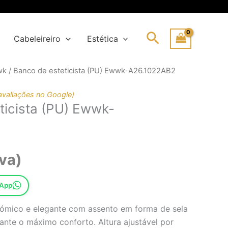
Search
Cabeleireiro
Estética
wk
/ Banco de esteticista (PU) Ewwk-A26.1022AB2
o
o
nal
avaliações no Google)
ticista (PU) Ewwk-
80€.
86€.
va)
sApp
ómico e elegante com assento em forma de sela
ante o máximo conforto. Altura ajustável por