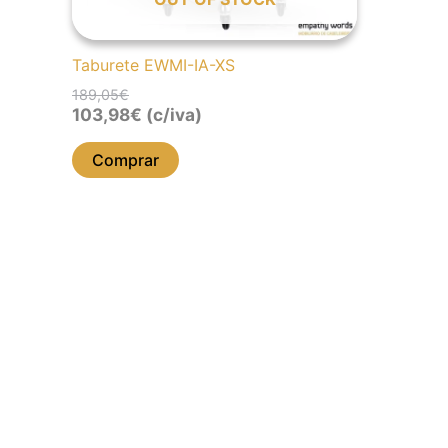
Taburete EWMI-IA-XS
189,05
€
103,98
€
(c/iva)
Comprar