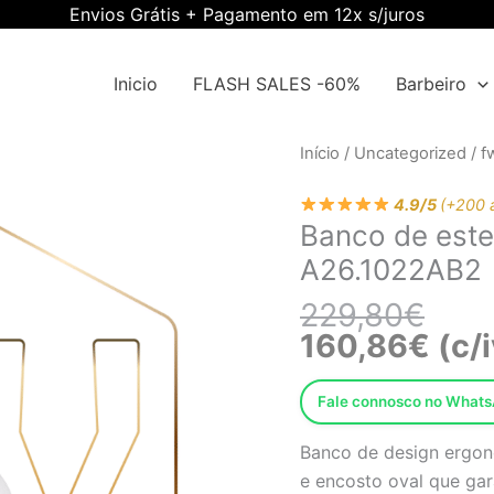
Envios Grátis + Pagamento em 12x s/juros
Inicio
FLASH SALES -60%
Barbeiro
O
O
Quantidade
Início
/
Uncategorized
/
f
preç
preç
de
origi
atual
4.9/5
(+200 
Banco
Banco de este
era:
é:
de
229,
160,
A26.1022AB2
esteticista
(PU)
229,80
€
Ewwk-
160,86
€
(c/i
A26.1022AB2
Fale connosco no What
Banco de design ergon
e encosto oval que gar