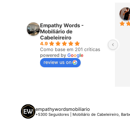
Daniel Augusto
Daniel 
há 25 dias
há 25 dia
Empathy Words -
Perfeito ♥️♥️♥️♥️
Mobiliário de
Cabeleireiro
4.9
Como base em 201 críticas
powered by
G
o
o
g
l
e
review us on
empathywordsmobiliario
+5300 Seguidores | Mobiliário de Cabeleireiro, Barb