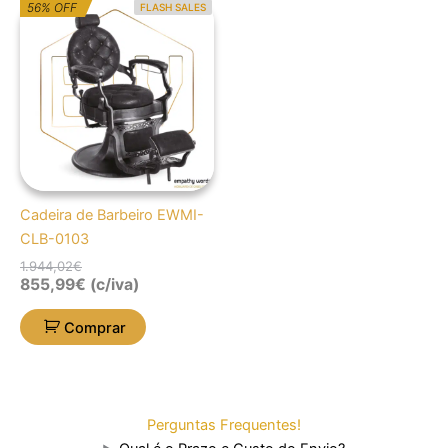
O
O
56% OFF
FLASH SALES
preço
preço
original
atual
era:
é:
1.944,02€.
855,99€.
Cadeira de Barbeiro EWMI-
CLB-0103
1.944,02
€
855,99
€
(c/iva)
Comprar
Perguntas Frequentes!