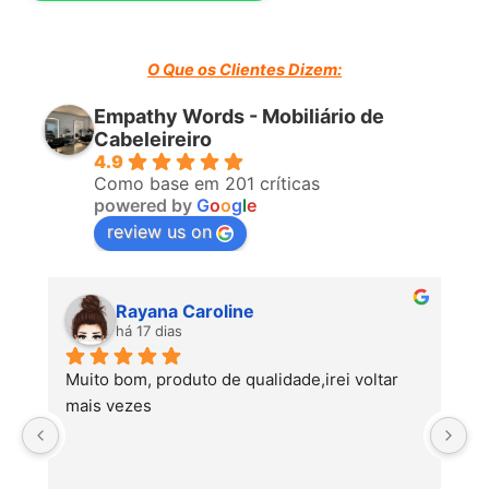
O Que os Clientes Dizem:
Empathy Words - Mobiliário de
Cabeleireiro
4.9
Como base em 201 críticas
powered by
G
o
o
g
l
e
review us on
Ana Cunha
há 22 dias
P