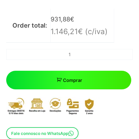
• Diâmetro da base: 68cm.
931,88
€
Order total:
1.146,21
€
(c/iva)
• Inclinação: 30° (abertura total de 120°).
Comprar
Fale connosco no WhatsApp