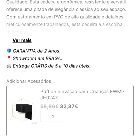
Qualidade. Esta cadeira ergonômica, resistente e versátil
oferece uma pitada de elegância clássica ao seu espaço.
Com estofamento em PVC de alta qualidade e detalhes
meticulosamente trabalhados, esta cadeira é a escolha
perfeita.
Ver mais
Sua estrutura de alumínio injetado com acabamento em
GARANTIA de 2 Anos.
metal dourado adiciona um toque de luxo.
Showroom em BRAGA.
Entrega GRÁTIS de 5 a 10 dias úteis.
Além disso, apresenta apoio para os pés e suporte para
toalhas, tornando-a uma solução completa.
Adicionar Acessórios
Quantidade
Puff de elevação para Crianças EWMI-
Medidas:
de
JI-0247
Cadeira
58,86
€
32,37
€
de
• Altura do assento: 57-75cm;
barbeiro
Ewwk-
• Comprimento: 111-129cm;
bu-
br-
bk
• Largura: 70cm;