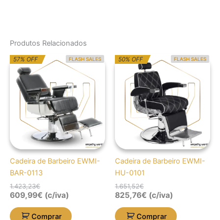
Produtos Relacionados
O
O
O
O
57% OFF
50% OFF
FLASH SALES
FLASH SALES
preço
preço
preço
preço
original
atual
original
atual
era:
é:
era:
é:
1.423,23€.
609,99€.
1.651,52€.
825,76€.
Cadeira de Barbeiro EWMI-
Cadeira de Barbeiro EWMI-
BAR-0113
HU-0101
1.423,23
€
1.651,52
€
609,99
€
(c/iva)
825,76
€
(c/iva)
Comprar
Comprar