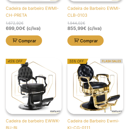
Cadeira de barbeiro EWMI-
Cadeira de Barbeiro EWMI-
CH-PRETA
CLB-0103
1.672,92
€
1.944,02
€
699,00
€
(c/iva)
855,99
€
(c/iva)
Comprar
Comprar
O
O
O
O
45% OFF
55% OFF
FLASH SALES
preço
preço
preço
preço
original
atual
original
atual
era:
é:
era:
é:
1.694,33€.
931,88€.
2.215,11€.
999,01€.
Cadeira de barbeiro EWWK-
Cadeira de Barbeiro Ewmi-
BU-BL
KI-CG-0111