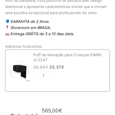
mito da barbearia. Esta poltrona se destaca pelo design
atemporal e apresenta características únicas que a tornam
uma escolha excepcional para profissionais do setor.
GARANTIA de 2 Anos.
Showroom em BRAGA.
Entrega GRÁTIS de 5 a 10 dias úteis.
Adicionar Acessórios
Quantidade
Puff de elevação para Crianças EWMI-
de
JI-0247
Cadeira
58,86
€
32,37
€
de
Barbeiro
EWMI-
KA-
0108
565,00
€