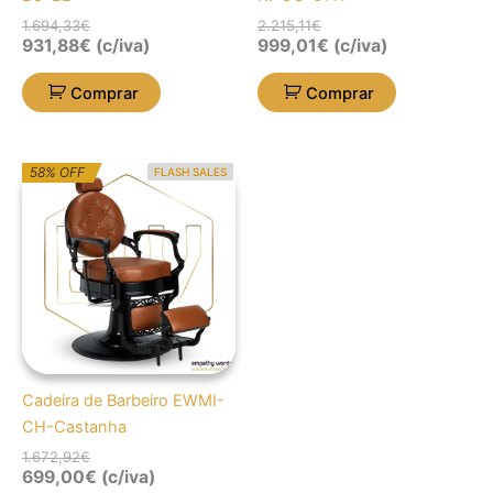
1.694,33
€
2.215,11
€
931,88
€
(c/iva)
999,01
€
(c/iva)
Comprar
Comprar
O
O
58% OFF
FLASH SALES
preço
preço
original
atual
era:
é:
1.672,92€.
699,00€.
Cadeira de Barbeiro EWMI-
CH-Castanha
1.672,92
€
699,00
€
(c/iva)