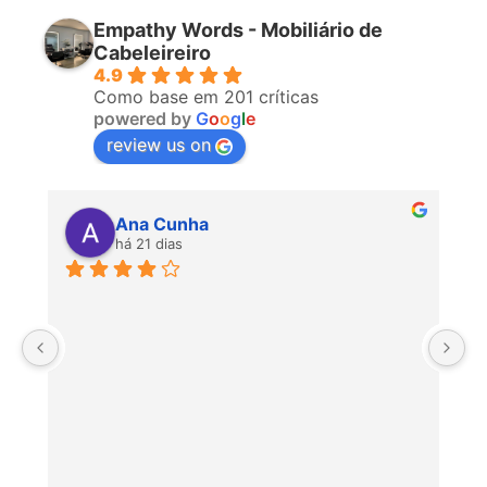
Empathy Words - Mobiliário de
Cabeleireiro
4.9
Como base em 201 críticas
powered by
G
o
o
g
l
e
review us on
Ana Cunha
há 21 dias
P