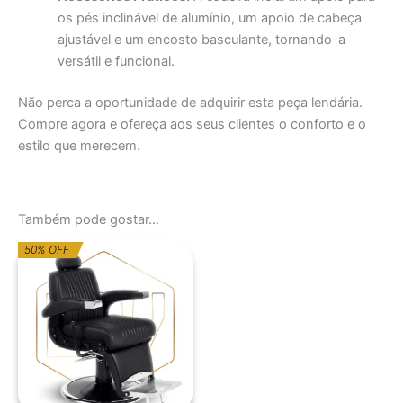
os pés inclinável de alumínio, um apoio de cabeça
ajustável e um encosto basculante, tornando-a
versátil e funcional.
Não perca a oportunidade de adquirir esta peça lendária.
Compre agora e ofereça aos seus clientes o conforto e o
estilo que merecem.
Também pode gostar…
O
O
50% OFF
preço
preço
original
atual
era:
é:
1.580,18€.
790,09€.