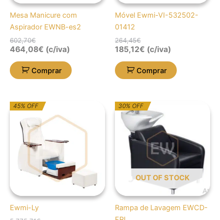
Mesa Manicure com
Móvel Ewmi-VI-532502-
Aspirador EWNB-es2
01412
602,70
€
264,45
€
464,08
€
(c/iva)
185,12
€
(c/iva)
Comprar
Comprar
O
O
O
O
45% OFF
30% OFF
preço
preço
preço
preço
original
atual
original
atual
era:
é:
era:
é:
5.775,71€.
3.176,62€.
1.086,09€.
760,26€.
OUT OF STOCK
Ewmi-Ly
Rampa de Lavagem EWCD-
FRI