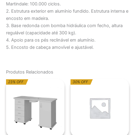
Martindale: 100.000 ciclos.
2. Estrutura exterior em alumínio fundido. Estrutura interna e
encosto em madeira.
3. Base redonda com bomba hidráulica com fecho, altura
regulável (capacidade até 300 kg).
4. Apoio para os pés reclinável em alumínio.
5. Encosto de cabeça amovível e ajustável.
Produtos Relacionados
O
O
O
O
23% OFF
30% OFF
preço
preço
preço
preço
original
atual
original
atual
era:
é:
era:
é:
602,70€.
464,08€.
264,45€.
185,12€.