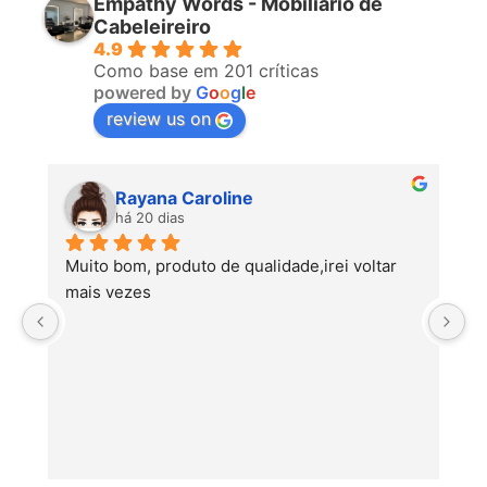
Empathy Words - Mobiliário de
Cabeleireiro
4.9
Como base em 201 críticas
powered by
G
o
o
g
l
e
review us on
Ana Cunha
há 25 dias
P