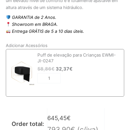
um elevado nível de conforto e é totalmente ajustável em
altura através de um sistema hidráulico.
GARANTIA de 2 Anos.
Showroom em BRAGA.
Entrega GRÁTIS de 5 a 10 dias úteis.
Adicionar Acessórios
Quantidade
Puff de elevação para Crianças EWMI-
de
JI-0247
Cadeira
58,86
€
32,37
€
de
Barbeiro
EWMI-
AS
645,45
€
Order total:
793,90
€
(c/iva)