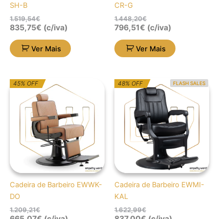
SH-B
CR-G
1.519,54
€
1.448,20
€
835,75
€
(c/iva)
796,51
€
(c/iva)
Ver Mais
Ver Mais
O
O
O
O
45% OFF
48% OFF
FLASH SALES
preço
preço
preço
preço
original
atual
original
atual
era:
é:
era:
é:
1.209,21€.
665,07€.
1.622,99€.
837,00€.
Cadeira de Barbeiro EWWK-
Cadeira de Barbeiro EWMI-
DO
KAL
1.209,21
€
1.622,99
€
665,07
€
(c/iva)
837,00
€
(c/iva)