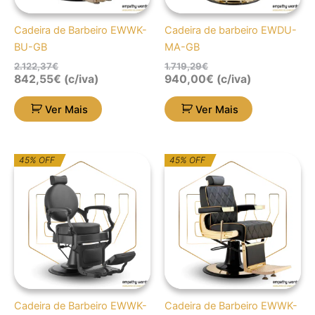
Cadeira de Barbeiro EWWK-
Cadeira de barbeiro EWDU-
BU-GB
MA-GB
2.122,37
€
1.719,29
€
842,55
€
(c/iva)
940,00
€
(c/iva)
Ver Mais
Ver Mais
O
O
O
O
45% OFF
45% OFF
preço
preço
preço
preço
original
atual
original
atual
era:
é:
era:
é:
1.519,54€.
835,75€.
1.448,20€.
796,51€.
Cadeira de Barbeiro EWWK-
Cadeira de Barbeiro EWWK-