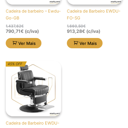
Cadeira de barbeiro – Ewdu-
Cadeira de Barbeiro EWDU-
Go-GB
FO-SG
1.437,62
€
1.660,50
€
790,71
€
(c/iva)
913,28
€
(c/iva)
Ver Mais
Ver Mais
O
O
45% OFF
preço
preço
original
atual
era:
é:
1.660,50€.
913,28€.
Cadeira de Barbeiro EWDU-