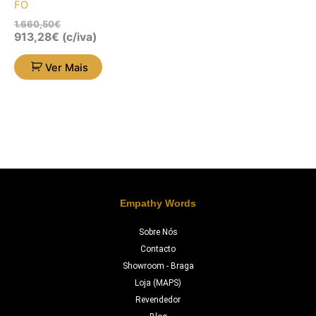
FO
1.660,50
€
913,28
€
(c/iva)
Ver Mais
Empathy Words
Sobre Nós
Contacto
Showroom - Braga
Loja (MAPS)
Revendedor