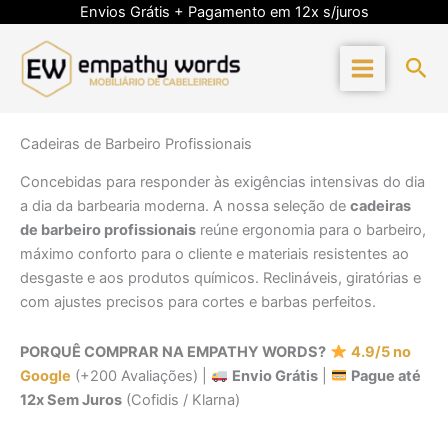
Skip
Envios Grátis + Pagamento em 12x s/juros
to
content
Sea
Cadeiras de Barbeiro Profissionais
Concebidas para responder às exigências intensivas do dia
a dia da barbearia moderna. A nossa seleção de
cadeiras
de barbeiro profissionais
reúne ergonomia para o barbeiro,
máximo conforto para o cliente e materiais resistentes ao
desgaste e aos produtos químicos. Reclináveis, giratórias e
com ajustes precisos para cortes e barbas perfeitos.
PORQUÊ COMPRAR NA EMPATHY WORDS?
4.9/5 no
Google
(+200 Avaliações) |
Envio Grátis
|
Pague até
12x Sem Juros
(Cofidis / Klarna)