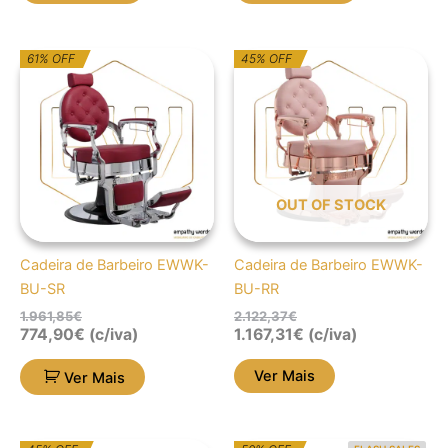
O
O
O
O
61% OFF
45% OFF
preço
preço
preço
preço
original
atual
original
atual
era:
é:
era:
é:
1.961,85€.
774,90€.
2.122,37€.
1.167,31€.
OUT OF STOCK
Cadeira de Barbeiro EWWK-
Cadeira de Barbeiro EWWK-
BU-SR
BU-RR
1.961,85
€
2.122,37
€
774,90
€
(c/iva)
1.167,31
€
(c/iva)
Ver Mais
Ver Mais
O
O
O
O