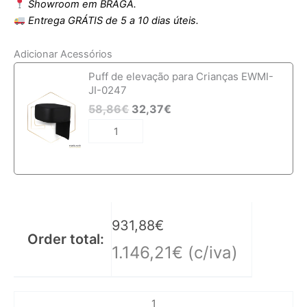
Showroom em BRAGA.
Entrega GRÁTIS de 5 a 10 dias úteis.
Adicionar Acessórios
Quantidade
Puff de elevação para Crianças EWMI-
de
JI-0247
Cadeira
58,86
€
32,37
€
de
Barbeiro
EWMI-
SE-
B
931,88
€
Order total:
1.146,21
€
(c/iva)