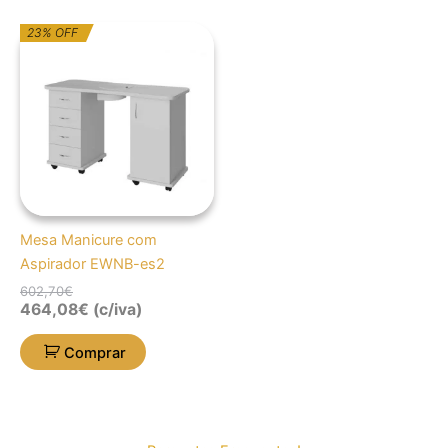
O
O
23% OFF
preço
preço
original
atual
era:
é:
602,70€.
464,08€.
Mesa Manicure com
Aspirador EWNB-es2
602,70
€
464,08
€
(c/iva)
Comprar