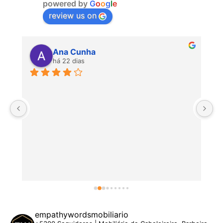
powered by
G
o
o
g
l
e
review us on
Ana Cunha
há 22 dias
P
empathywordsmobiliario