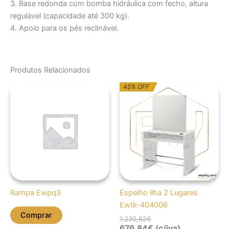
3. Base redonda com bomba hidráulica com fecho, altura
regulável (capacidade até 300 kg).
4. Apoio para os pés reclinável.
Produtos Relacionados
O
O
45% OFF
preço
preço
original
atual
era:
é:
1.230,62€.
676,84€.
Rampa Ewpq3
Espelho ilha 2 Lugares
Ewtk-404006
Comprar
1.230,62
€
676,84
€
(c/iva)