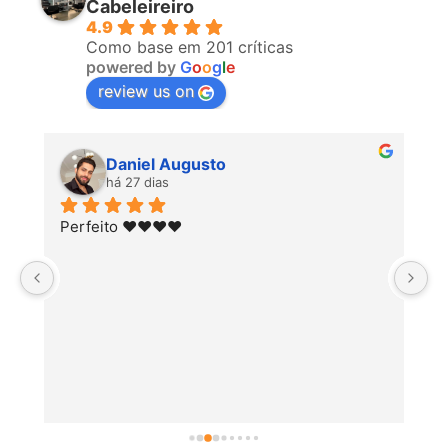
Cabeleireiro
4.9
Como base em 201 críticas
powered by
G
o
o
g
l
e
review us on
Daniel Augusto
há 27 dias
Perfeito ♥️♥️♥️♥️