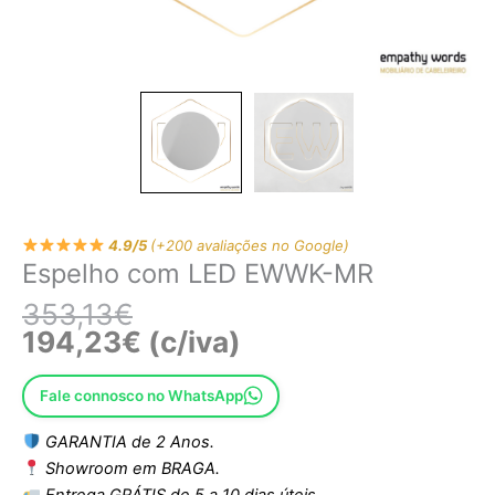
4.9/5
(+200 avaliações no Google)
Espelho com LED EWWK-MR
353,13
€
194,23
€
(c/iva)
Fale connosco no WhatsApp
GARANTIA de 2 Anos.
Showroom em BRAGA.
Entrega GRÁTIS de 5 a 10 dias úteis.