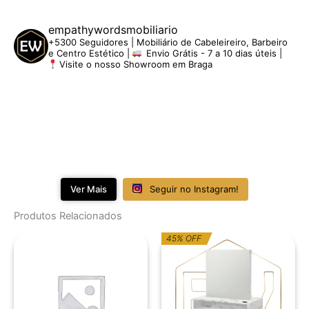
empathywordsmobiliario
+5300 Seguidores | Mobiliário de Cabeleireiro, Barbeiro
e Centro Estético |
Envio Grátis - 7 a 10 dias úteis |
Visite o nosso Showroom em Braga
Ver Mais
Seguir no Instagram!
Produtos Relacionados
O
O
45% OFF
preço
preço
original
atual
era:
é:
1.230,62€.
676,84€.