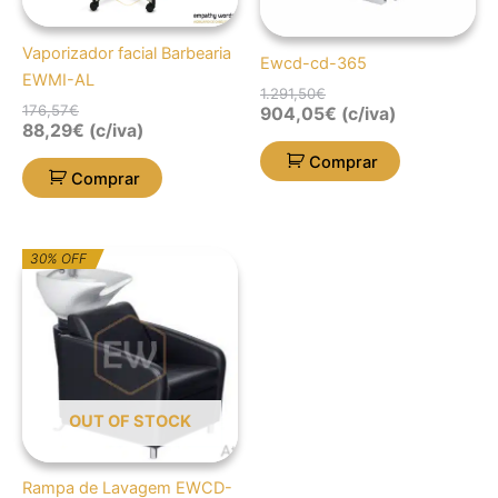
Vaporizador facial Barbearia
Ewcd-cd-365
EWMI-AL
1.291,50
€
176,57
€
904,05
€
(c/iva)
88,29
€
(c/iva)
Comprar
Comprar
O
O
30% OFF
preço
preço
original
atual
era:
é:
1.086,09€.
760,26€.
OUT OF STOCK
Rampa de Lavagem EWCD-