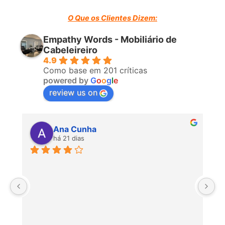
O Que os Clientes Dizem:
Empathy Words - Mobiliário de
Cabeleireiro
4.9
Como base em 201 críticas
powered by
G
o
o
g
l
e
review us on
Ana Cunha
há 21 dias
P