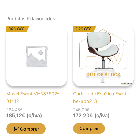
Produtos Relacionados
O
O
O
O
30% OFF
30% OFF
preço
preço
preço
preço
original
atual
original
atual
era:
é:
era:
é:
264,45€.
185,12€.
246,00€.
172,20€.
OUT OF STOCK
Móvel Ewmi-VI-532502-
Cadeira de Estética Ewnb-
01412
he-nbb2131
264,45
€
246,00
€
185,12
€
(c/iva)
172,20
€
(c/iva)
Comprar
Comprar