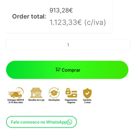
ajustável para ajustes precisos.
913,28
€
– Protetor de apoio de braço em preto, adicionando um
Order total:
toque de sofisticação.
1.123,33
€
(c/iva)
Esta cadeira de barbeiro oferece uma combinação perfeita
de qualidade e design. A espuma de alta densidade garante
o máximo conforto, enquanto a estrutura em alumínio
injetado e a base metálica redundante garantem
durabilidade e estabilidade. Com assentos reclináveis,
Comprar
encosto de cabeça extensível e encosto reclinável, seus
clientes desfrutarão de uma experiência personalizada.
Além disso, a bomba hidráulica bloqueável de alta qualidade
proporciona ajustes precisos, e o protetor de apoio de
braço em preto adiciona um toque de elegância.
Fale connosco no WhatsApp