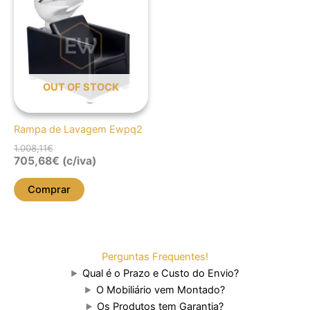
original
atual
era:
é:
1.008,11€.
705,68€.
OUT OF STOCK
Rampa de Lavagem Ewpq2
1.008,11
€
705,68
€
(c/iva)
Comprar
Perguntas Frequentes!
Qual é o Prazo e Custo do Envio?
O Mobiliário vem Montado?
Os Produtos tem Garantia?