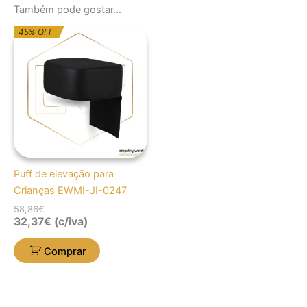
Também pode gostar…
O
O
45% OFF
preço
preço
original
atual
era:
é:
58,86€.
32,37€.
Puff de elevação para
Crianças EWMI-JI-0247
58,86
€
32,37
€
(c/iva)
Comprar