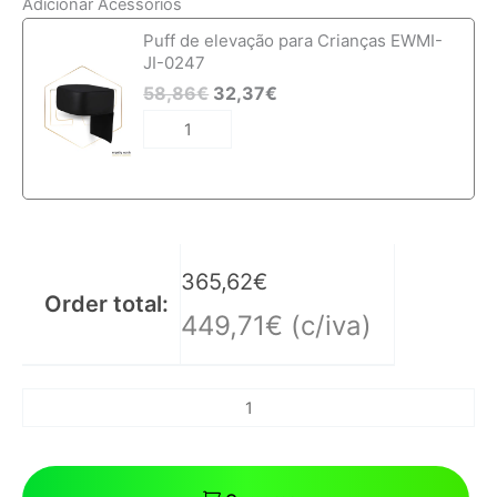
Adicionar Acessórios
Quantidade
Puff de elevação para Crianças EWMI-
de
JI-0247
Cadeira
58,86
€
32,37
€
de
cabeleireiro
Ewmi-
An-
B
365,62
€
Order total:
449,71
€
(c/iva)