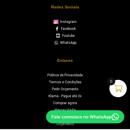
Redes Sociais
Instagram
Facebook
Youtube
WhatsApp
Enlaces
Politica de Privacidade
0
Termos e Condições
Pedir Orçamento
Klarna - Pague até 3x
Comprar agora
Marcar Visita
Fale connosco no WhatsApp
Chave na Mão
Orçamento