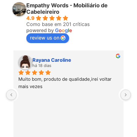
Empathy Words - Mobiliário de
Cabeleireiro
4.9
Como base em 201 críticas
powered by
G
o
o
g
l
e
review us on
Rayana Caroline
há 18 dias
Muito bom, produto de qualidade,irei voltar 
mais vezes