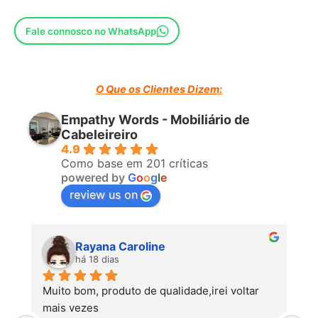
Fale connosco no WhatsApp
O Que os Clientes Dizem:
Empathy Words - Mobiliário de
Cabeleireiro
4.9
Como base em 201 críticas
powered by
G
o
o
g
l
e
review us on
Rayana Caroline
há 18 dias
Muito bom, produto de qualidade,irei voltar 
mais vezes