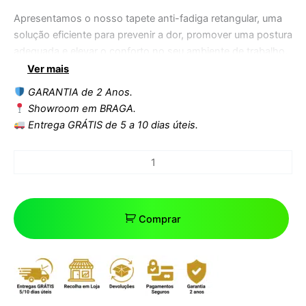
Apresentamos o nosso tapete anti-fadiga retangular, uma
solução eficiente para prevenir a dor, promover uma postura
adequada e elevar o conforto no seu ambiente de trabalho.
Este tapete não só cuida do seu bem-estar, mas também
Ver mais
oferece proteção para os seus materiais, combinando
GARANTIA de 2 Anos.
funcionalidade e estética.
Showroom em BRAGA.
Entrega GRÁTIS de 5 a 10 dias úteis.
Fale agora com um de nossos especialistas
clicando aqui
Confira mais produtos
clicando aqui
Comprar