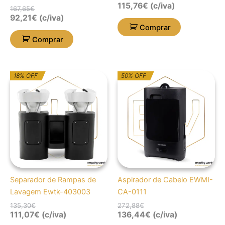
115,76
€
(c/iva)
167,65
€
92,21
€
(c/iva)
Comprar
Comprar
O
O
O
O
18% OFF
50% OFF
preço
preço
preço
preço
original
atual
original
atual
era:
é:
era:
é:
135,30€.
111,07€.
272,88€.
136,44€.
Separador de Rampas de
Aspirador de Cabelo EWMI-
Lavagem Ewtk-403003
CA-0111
135,30
€
272,88
€
111,07
€
(c/iva)
136,44
€
(c/iva)