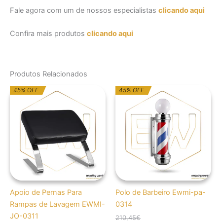
Fale agora com um de nossos especialistas
clicando aqui
Confira mais produtos
clicando aqui
Produtos Relacionados
O
O
O
O
45% OFF
45% OFF
preço
preço
preço
preço
original
atual
original
atual
era:
é:
era:
é:
167,65€.
92,21€.
210,45€.
115,76€.
Apoio de Pernas Para
Polo de Barbeiro Ewmi-pa-
Rampas de Lavagem EWMI-
0314
JO-0311
210,45
€