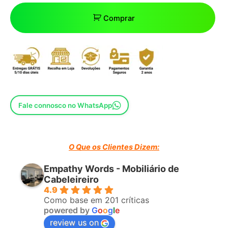
Comprar
Fale connosco no WhatsApp
O Que os Clientes Dizem:
Empathy Words - Mobiliário de
Cabeleireiro
4.9
Como base em 201 críticas
powered by
G
o
o
g
l
e
review us on