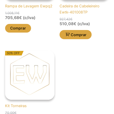
Rampa de Lavagem Ewpq2
Cadeira de Cabeleireiro
Ewtk-401008TP
1.008,11
€
705,68
€
(c/iva)
927,42
€
510,08
€
(c/iva)
Comprar
Comprar
O
O
50% OFF
preço
preço
original
atual
era:
é:
70,00€.
35,00€.
Kit Torneiras
70,00
€