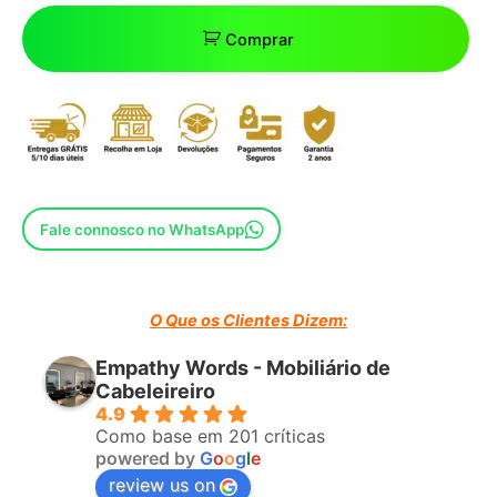
Comprar
Fale connosco no WhatsApp
O Que os Clientes Dizem:
Empathy Words - Mobiliário de
Cabeleireiro
4.9
Como base em 201 críticas
powered by
G
o
o
g
l
e
review us on