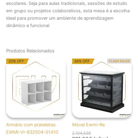
escolares. Seja para aulas tradicionais, sessões de estudo
em grupo ou projetos colaborativos, esta mesa é a escolha
ideal para promover um ambiente de aprendizagem
dinâmico e funcional
Produtos Relacionados
O
O
O
O
30% OFF
56% OFF
FLASH SALES
preço
preço
preço
preço
original
atual
original
atual
era:
é:
era:
é:
246,00€.
172,20€.
2.104,53€.
921,00€.
Armário com prateleiras
Móvel Ewmi-Re
EWMI-VI-632504-01410
2.104,53
€