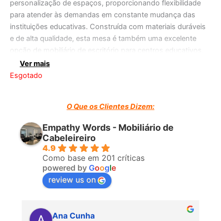
personalização de espaços, proporcionando flexibilidade
para atender às demandas em constante mudança das
instituições educativas. Construída com materiais duráveis
e de alta qualidade, esta mesa é também uma excelente
opção de mobiliário de escritório para centros educativos,
garantindo durabilidade e estilo.
Ver mais
Esgotado
Invista na nossa mesa modular ajustável em altura para criar
espaços de aprendizagem versáteis e adaptáveis,
O Que os Clientes Dizem:
promovendo um ambiente propício ao crescimento e
desenvolvimento dos estudantes.
Empathy Words - Mobiliário de
Cabeleireiro
4.9
Como base em 201 críticas
powered by
G
o
o
g
l
e
review us on
Ana Cunha