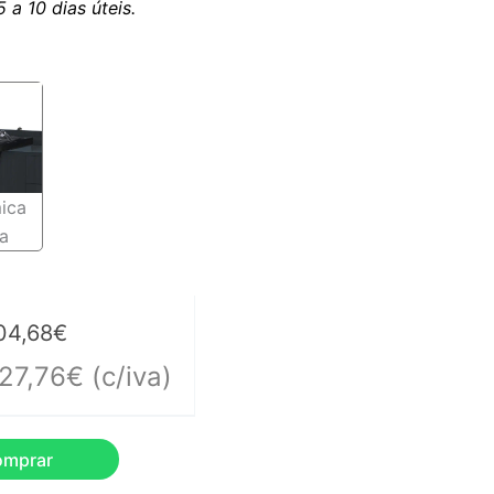
a 10 dias úteis.
ica
a
04,68
€
727,76
€
(c/iva)
omprar