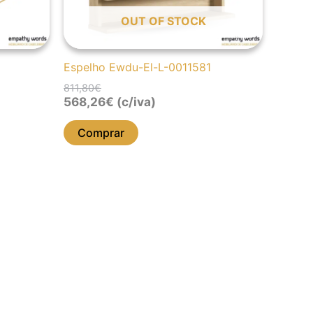
OUT OF STOCK
Espelho Ewdu-El-L-0011581
811,80
€
568,26
€
(c/iva)
Comprar