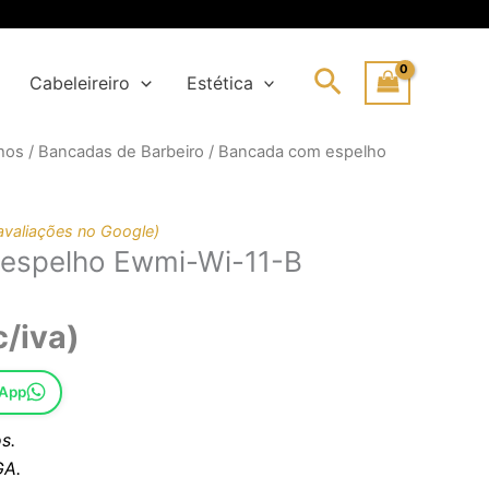
Search
Cabeleireiro
Estética
hos
/
Bancadas de Barbeiro
/ Bancada com espelho
eço
eço
ginal
al
:
avaliações no Google)
espelho Ewmi-Wi-11-B
53,97€.
04,68€.
c/iva)
sApp
s.
A.