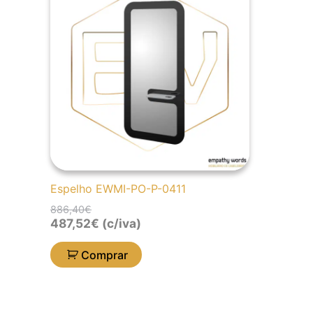
original
atual
era:
é:
886,40€.
487,52€.
Espelho EWMI-PO-P-0411
886,40
€
487,52
€
(c/iva)
Comprar