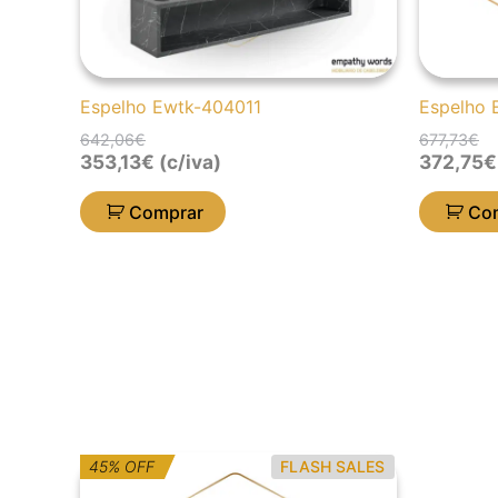
Espelho Ewtk-404011
Espelho
642,06
€
677,73
€
353,13
€
(c/iva)
372,75
€
Comprar
Co
O
O
45% OFF
FLASH SALES
preço
preço