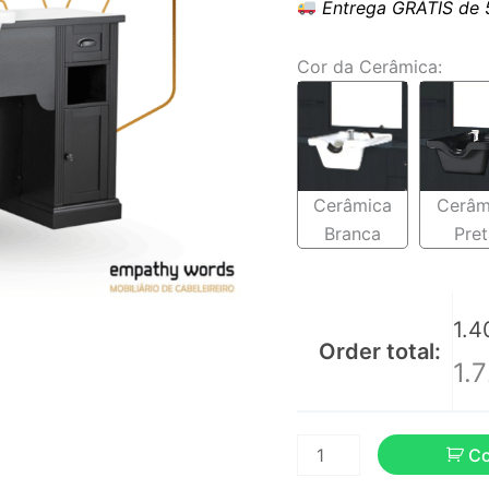
Entrega GRÁTIS de 5 
Cor da Cerâmica:
Cerâmica
Cerâm
Branca
Pret
1.4
Order total:
1.
C