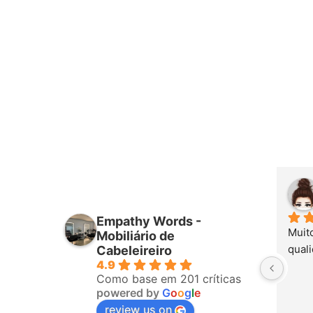
Empathy Words -
Muit
Mobiliário de
quali
Cabeleireiro
4.9
Como base em 201 críticas
powered by
G
o
o
g
l
e
review us on