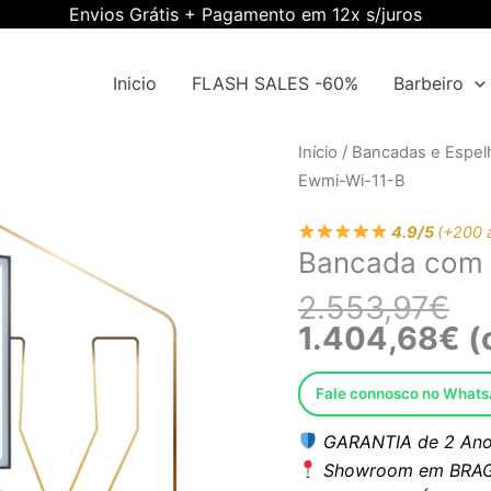
Envios Grátis + Pagamento em 12x s/juros
Inicio
FLASH SALES -60%
Barbeiro
O
O
Quantidade
Início
/
Bancadas e Espel
pr
pr
de
Ewmi-Wi-11-B
ori
atu
Bancada
era
é:
4.9/5
(+200 
com
Bancada com 
2.5
1.4
espelho
Ewmi-
2.553,97
€
Wi-
1.404,68
€
(
11-
B
Fale connosco no What
GARANTIA de 2 Ano
Showroom em BRAG