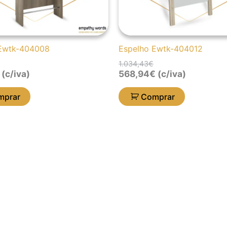
 Ewtk-404008
Espelho Ewtk-404012
1.034,43
€
(c/iva)
568,94
€
(c/iva)
mprar
Comprar