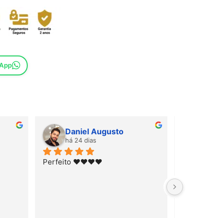
sApp
Daniel Augusto
Dan
há 24 dias
há 2
Perfeito ♥️♥️♥️♥️