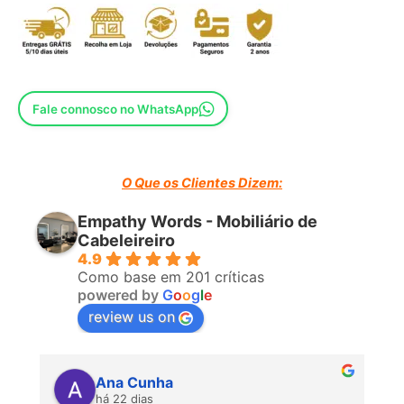
Fale connosco no WhatsApp
O Que os Clientes Dizem:
Empathy Words - Mobiliário de
Cabeleireiro
4.9
Como base em 201 críticas
powered by
G
o
o
g
l
e
review us on
Ana Cunha
há 22 dias