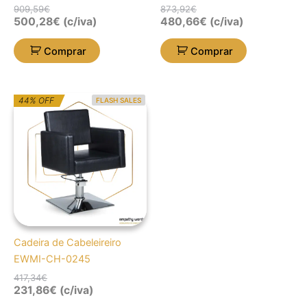
909,59
€
873,92
€
500,28
€
(c/iva)
480,66
€
(c/iva)
Comprar
Comprar
O
O
44% OFF
FLASH SALES
preço
preço
original
atual
era:
é:
417,34€.
231,86€.
Cadeira de Cabeleireiro
EWMI-CH-0245
417,34
€
231,86
€
(c/iva)