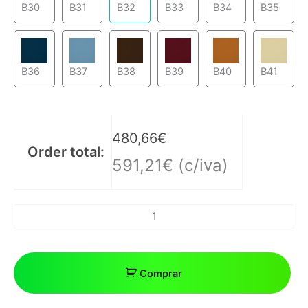
B30
B31
B32
B33
B34
B35
B36
B37
B38
B39
B40
B41
480,66
€
Order total:
591,21
€
(c/iva)
Comprar