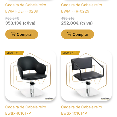
Cadeira de Cabeleireiro
Cadeira de Cabeleireiro
EWMI-OE-F-0209
EWMI-FR-0229
706,27
€
495,81
€
353,13
€
(c/iva)
252,00
€
(c/iva)
Comprar
Comprar
O
O
O
O
45% OFF
45% OFF
preço
preço
preço
preço
original
atual
original
atual
era:
é:
era:
é:
909,59€.
500,28€.
873,92€.
480,66€.
Cadeira de Cabeleireiro
Cadeira de Cabeleireiro
Ewtk-401017P
Ewtk-401014P