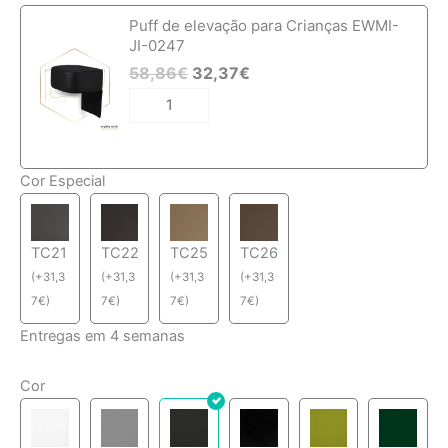
Quantidade
Puff de elevação para Crianças EWMI-
de
JI-0247
Cadeira
58,86
€
32,37
€
de
Cabeleireiro
EWTK-
401016P
Cor Especial
TC21
TC22
TC25
TC26
(
+
31,3
(
+
31,3
(
+
31,3
(
+
31,3
7
€
)
7
€
)
7
€
)
7
€
)
Entregas em 4 semanas
Cor