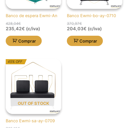
Banco de espera Ewmi-An
Banco Ewmi-bo-ay-0710
428,04
€
370,97
€
235,42
€
(c/iva)
204,03
€
(c/iva)
Comprar
Comprar
O
O
45% OFF
preço
preço
original
atual
era:
é:
765,12€.
420,82€.
OUT OF STOCK
Banco Ewmi-sa-ay-0709