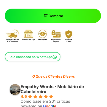
Comprar
Fale connosco no WhatsApp
O Que os Clientes Dizem:
Empathy Words - Mobiliário de
Cabeleireiro
4.9
Como base em 201 críticas
powered by
G
o
o
g
l
e