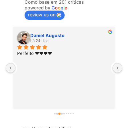
Como base em 201 críticas
powered by
G
o
o
g
l
e
review us on
Daniel Augusto
há 24 dias
Perfeito ♥️♥️♥️♥️