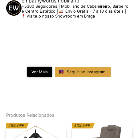
empathywordsmobiliario
+5300 Seguidores | Mobiliário de Cabeleireiro, Barbeiro
e Centro Estético |
Envio Grátis - 7 a 10 dias úteis |
Visite o nosso Showroom em Braga
Ver Mais
Seguir no Instagram!
Produtos Relacionados
O
O
O
O
45% OFF
30% OFF
preço
preço
preço
preço
original
atual
original
atual