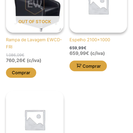
OUT OF STOCK
Rampa de Lavagem EWCD-
Espelho 2100×1000
FRI
659,99
€
659,99
€
(c/iva)
1.086,09
€
760,26
€
(c/iva)
Comprar
Comprar