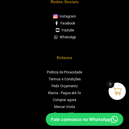
Redes Sociais
Instagram
Facebook
Youtube
WhatsApp
Enlaces
Politica de Privacidade
Termos e Condições
0
Pedir Orçamento
Klarna - Pague até 3x
Comprar agora
Marcar Visita
Chave na Mão
Fale connosco no WhatsApp
Orçamento