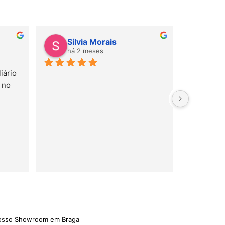
Silvia Morais
Gab
há 2 meses
há 
ário 
Amei! Mate
no 
e serviço 
rápido!
nosso Showroom em Braga