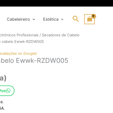
Search
Cabeleireiro
Estética
trónicos Profissionais
/
Secadores de Cabelo
de cabelo Ewwk-RZDW005
l
avaliações no Google)
cabelo Ewwk-RZDW005
.
.
a)
sApp
s.
A.