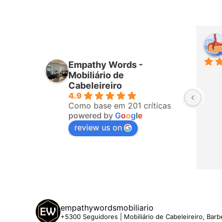
iro
Higor Santana
mês passado
Empathy Words -
ponderam 
Sempre muito bem atendido por 
Mobiliário de
fizeram a 
todos da equipa! Já é a terceira 
Cabeleireiro
4.9
o, ligaram 
vez que compro com eles. 
Como base em 201 críticas
hegar. A 
Recomendo!
powered by
G
o
o
g
l
e
 5 estrelas
review us on
empathywordsmobiliario
+5300 Seguidores | Mobiliário de Cabeleireiro, Barb