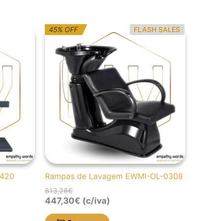
O
O
45% OFF
FLASH SALES
preço
preço
original
atual
era:
é:
813,28€.
447,30€.
0420
Rampas de Lavagem EWMI-OL-0308
813,28
€
447,30
€
(c/iva)