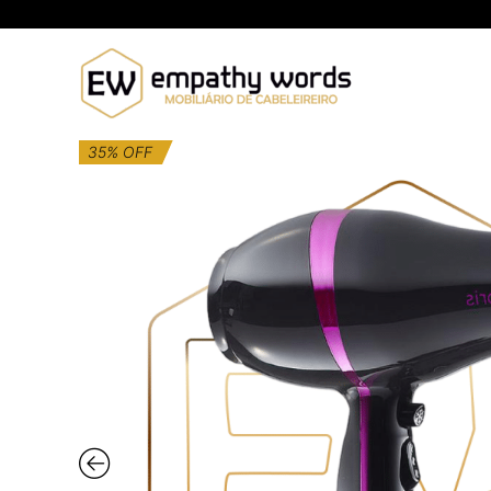
Skip
to
content
35% OFF