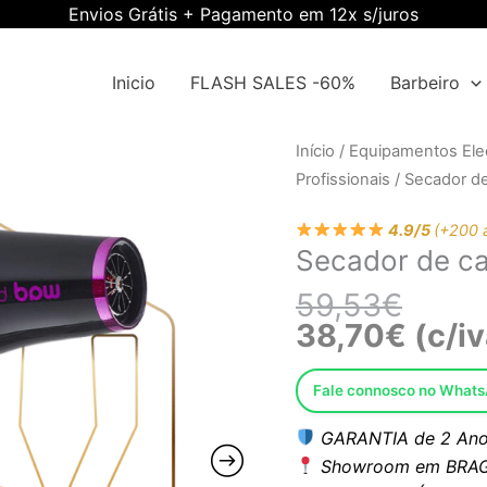
Envios Grátis + Pagamento em 12x s/juros
Inicio
FLASH SALES -60%
Barbeiro
O
O
Quantidade
Início
/
Equipamentos Elec
preço
preço
de
Profissionais
/ Secador 
origina
atual
Secador
era:
é:
4.9/5
(+200 
de
Secador de 
59,53€
38,70€
cabelo
Ewwk-
59,53
€
RZDW005
38,70
€
(c/iv
Fale connosco no What
GARANTIA de 2 Ano
Showroom em BRAG