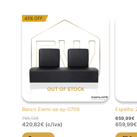
O
O
45% OFF
preço
preço
original
atual
era:
é:
765,12€.
420,82€.
OUT OF STOCK
Banco Ewmi-sa-ay-0709
Espelho 
765,12
€
659,99
€
420,82
€
(c/iva)
659,99
€