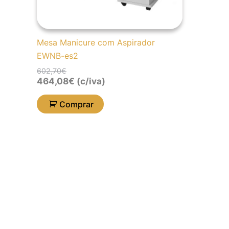
Mesa Manicure com Aspirador
EWNB-es2
602,70
€
464,08
€
(c/iva)
Comprar