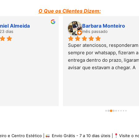
O Que os Clientes Dizem:
Susana Barbosa
Suzane Moraes
mês passado
mês passado
Adorei o atendimento. Mobili
de ótima qualidade. Entrega 
prazo previsto. Adorei e 
recomendo.
eiro e Centro Estético |
Envio Grátis - 7 a 10 dias úteis |
Visite o 