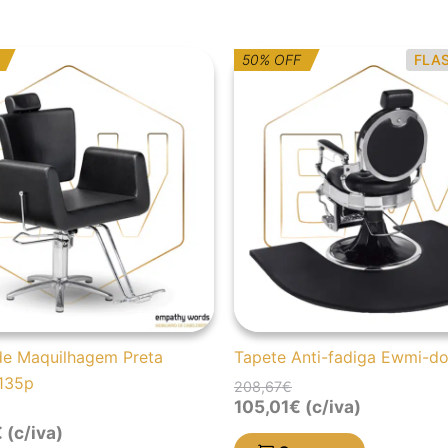
O
O
50% OFF
FLA
reço
reço
preço
preço
iginal
ual
original
atual
a:
era:
é:
45,75€.
52,00€.
208,67€.
105,01€.
de Maquilhagem Preta
Tapete Anti-fadiga Ewmi-d
135p
208,67
€
105,01
€
(c/iva)
€
(c/iva)