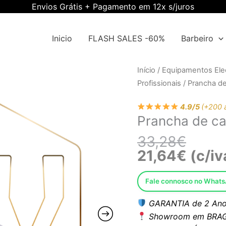
Envios Grátis + Pagamento em 12x s/juros
Inicio
FLASH SALES -60%
Barbeiro
O
O
Quantidade
Início
/
Equipamentos Elec
preço
preço
de
Profissionais
/ Prancha d
origina
atual
Prancha
era:
é:
4.9/5
(+200 
de
Prancha de c
33,28€
21,64€
cabelo
Roxo
33,28
€
Ewwk-
21,64
€
(c/iv
RZSW007
Fale connosco no What
GARANTIA de 2 Ano
Showroom em BRAG