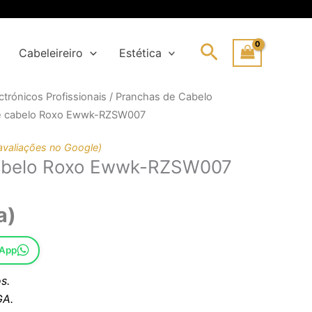
Search
Cabeleireiro
Estética
trónicos Profissionais
/
Pranchas de Cabelo
e cabelo Roxo Ewwk-RZSW007
l
avaliações no Google)
abelo Roxo Ewwk-RZSW007
.
.
a)
sApp
s.
A.