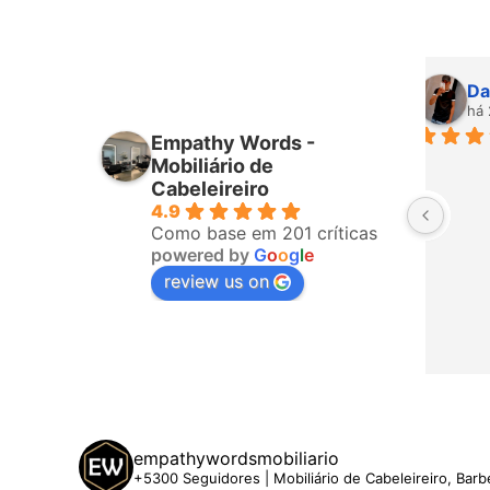
iro
Higor Santana
mês passado
Empathy Words -
ponderam 
Sempre muito bem atendido por 
Mobiliário de
fizeram a 
todos da equipa! Já é a terceira 
Cabeleireiro
4.9
o, ligaram 
vez que compro com eles. 
Como base em 201 críticas
hegar. A 
Recomendo!
powered by
G
o
o
g
l
e
 5 estrelas
review us on
empathywordsmobiliario
+5300 Seguidores | Mobiliário de Cabeleireiro, Barb