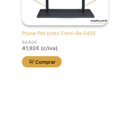
Pousa Pés preto Ewmi-Ba-0420
83,82
€
41,92
€
(c/iva)
Comprar